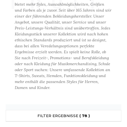
FRUIT
ANDHABUNG
UILD YOUR BRAND
bietet mehr Syles, Auswahl­möglich­keiten, Größen
INKAUSFTASCHEN
MEDIATHEK
und Farben als je zuvor. Seit über 165 Jahren sind wir
EIMWERKER
einer der führenden Bekleidungs­hersteller. Unser
LEECEJACKE
Angebot, unsere Qualität, unser Service und unser
NACHHALTIGE ARTIKEL
OCHBAU
LUBCLASS
ROTTIERWÄSCHE
Preis-Leistungs-Verhältnis sind unübertroffen. Jedes
Kleidungs­stück unserer Kollektion wird nach hohen
OTELGEWERBE
RAGHOPPERS
SALE
ASTRO/MEDIZIN/BEAUTY
ethischen Standards produziert und ist so designt,
dass bei allen Veredelungs­optionen perfekte
LEMPNER
AUSWÄSCHE
Ergebnisse erzielt werden. Es spielt keine Rolle, ob
KUNDENKONTO ERÖFFNEN
OMMUNIKATION
Sie nach Freizeit-, Promotions- und Berufs­kleidung
COLOGIE
EMDEN/BLUSEN
oder nach Kleidung für Musik­merchandising, Schule
OGISTIK
oder Sport suchen: Unsere umfassende Kollektion an
STEX
OSE
T-Shirts, Sweats, Hemden, Funktions­kleidung und
ALEREI
mehr enthält die passenden Styles für Herren,
T SI ON L'APPELAIT FRANCIS
APPE
Damen und Kinder.
ETALLBAU
XCD BY PROMODORO
ATALOG
ODE
INDER
KO-VERANTWORTLICH
INDEN HALES
FILTER ERGEBNISSE
( 78 )
ODULARE PRODUKTE
ROMOTION