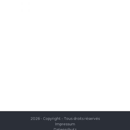
Unsere Kataloge
Als Blätterkatalog oder zum Download:
entdecken Sie hier unsere Kataloge
(Gesamtkatalog, Influence)
individueller Kundenservice
neue Lieferanten, neuer Service, neue
Möglichkeiten
Kontaktieren Sie uns
Wir sind gerne für Sie da, Mo-Fr von
08:00 – 17:00 Uhr
2026 - Copyright - Tous droits réservés
Impressum
Datenschutz