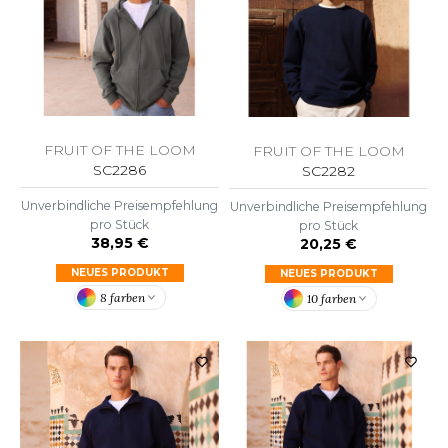
ROMODORO
UADRA
FRUIT OF THE LOOM
FRUIT OF THE LOOM
EFERENCE TEXTILE
SC2286
SC2282
EGATTA
Unverbindliche Preisempfehlung
Unverbindliche Preisempfehlung
pro Stück
pro Stück
ESULT
38,95 €
20,25 €
NEUES PRODUKT
NEUES PRODUKT
ICA LEWIS
8 farben
10 farben
USSELL ATHLETIC®
USSELL ATHLETIC® COLLECTION
ANS ETIQUETTE