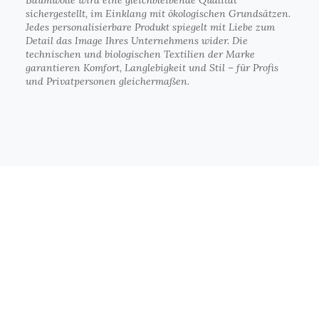
Baumwolle wird eine gleichbleibende Qualität
sichergestellt, im Einklang mit ökologischen Grundsätzen.
Jedes personalisierbare Produkt spiegelt mit Liebe zum
Detail das Image Ihres Unternehmens wider. Die
technischen und biologischen Textilien der Marke
garantieren Komfort, Langlebigkeit und Stil – für Profis
und Privatpersonen gleichermaßen.
Unser CSR-Engagement
Hier finden Sie unser CSR-Engagement.
Unser Handeln verfolgt das stetige Ziel,
die Arbeitsbedingungen, aber auch
unsere Umwelt zu verbessern.