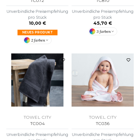
TC072
TC810
WEATSHIRTS
HK
Unverbindliche Preisempfehlung
Unverbindliche Preisempfehlung
-SHIRTS
pro Stück
pro Stück
UST COOL
10,00 €
45,70 €
ASCHE
3 farben
NEUES PRODUKT
UST HOODS
NTERWÄSCHE
2 farben
UST T'S
ARNWESTEN
ESTEN UND JACKEN
ARLOWSKY
INTER
ORNTEX
ORKWEAR
ABEL SERIE
TOWEL CITY
TOWEL CITY
ARKWOOD
TC004
TC036
Unverbindliche Preisempfehlung
Unverbindliche Preisempfehlung