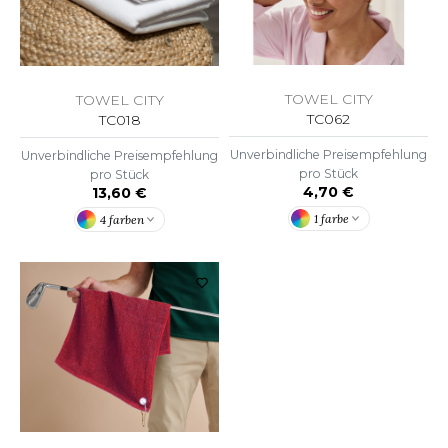
OMBO
OWEL CITY
TOWEL CITY
TOWEL CITY
TC062
TC018
ELILLA
Unverbindliche Preisempfehlung
Unverbindliche Preisempfehlung
ESTI
pro Stück
pro Stück
4,70 €
13,60 €
1 farbe
4 farben
ESTFORD MILL
OKO