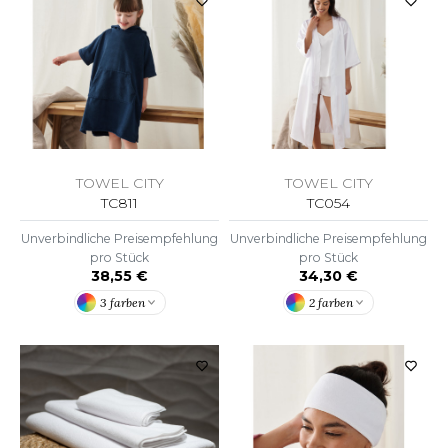
F CLOTHING
O DENIM
PIRO
PLASHMACS
TOWEL CITY
TOWEL CITY
TARWORLD
TC811
TC054
TEDMAN
Unverbindliche Preisempfehlung
Unverbindliche Preisempfehlung
pro Stück
pro Stück
TORMTECH
38,55 €
34,30 €
3 farben
2 farben
EE JAYS
HE ONE TOWELLING
IGER