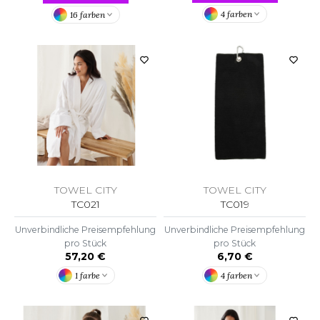
ROMODORO
4 farben
16 farben
UADRA
EFERENCE TEXTILE
EGATTA
ESULT
TOWEL CITY
TOWEL CITY
ICA LEWIS
TC021
TC019
USSELL ATHLETIC®
Unverbindliche Preisempfehlung
Unverbindliche Preisempfehlung
pro Stück
pro Stück
USSELL ATHLETIC® COLLECTION
57,20 €
6,70 €
1 farbe
4 farben
ANS ETIQUETTE