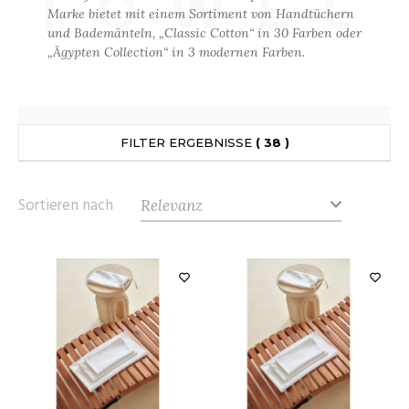
TOWEL
ANDHABUNG
UILD YOUR BRAND
Marke bietet mit einem Sortiment von Handtüchern
INKAUSFTASCHEN
MEDIATHEK
und Bademänteln, „Classic Cotton“ in 30 Farben oder
EIMWERKER
„Ägypten Collection“ in 3 modernen Farben.
LEECEJACKE
NACHHALTIGE ARTIKEL
OCHBAU
LUBCLASS
ROTTIERWÄSCHE
OTELGEWERBE
RAGHOPPERS
SALE
ASTRO/MEDIZIN/BEAUTY
FILTER ERGEBNISSE
( 38 )
LEMPNER
AUSWÄSCHE
KUNDENKONTO ERÖFFNEN
OMMUNIKATION
COLOGIE
EMDEN/BLUSEN
Sortieren nach
OGISTIK
STEX
OSE
ALEREI
T SI ON L'APPELAIT FRANCIS
APPE
ETALLBAU
XCD BY PROMODORO
ATALOG
ODE
INDER
KO-VERANTWORTLICH
INDEN HALES
ODULARE PRODUKTE
ROMOTION