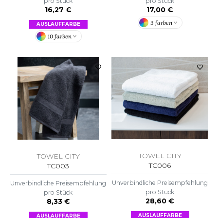
pro Stück
pro Stück
ACRON
16,27 €
17,00 €
3 farben
AUSLAUFFARBE
ANTIS
10 farben
UMBLES
EUTRAL
EW GEN
EW MORNING STUDIOS
TOWEL CITY
TOWEL CITY
AREDES SEGURIDAD
TC006
TC003
ARKS
Unverbindliche Preisempfehlung
Unverbindliche Preisempfehlung
pro Stück
pro Stück
EN DUICK
28,60 €
8,33 €
AUSLAUFFARBE
AUSLAUFFARBE