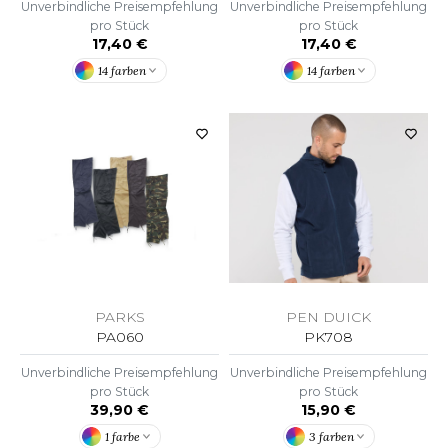
ROMODORO
Unverbindliche Preisempfehlung
Unverbindliche Preisempfehlung
pro Stück
pro Stück
17,40 €
17,40 €
14 farben
14 farben
UADRA
EFERENCE TEXTILE
EGATTA
ESULT
ICA LEWIS
PEN DUICK
USSELL ATHLETIC®
PARKS
PK708
PA060
USSELL ATHLETIC® COLLECTION
Unverbindliche Preisempfehlung
Unverbindliche Preisempfehlung
pro Stück
pro Stück
15,90 €
39,90 €
ANS ETIQUETTE
3 farben
1 farbe