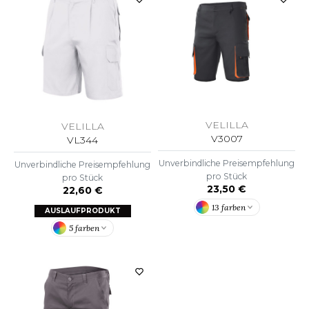
OMBO
OWEL CITY
ELILLA
ESTI
VELILLA
VELILLA
V3007
VL344
Unverbindliche Preisempfehlung
Unverbindliche Preisempfehlung
ESTFORD MILL
pro Stück
pro Stück
23,50 €
22,60 €
13 farben
AUSLAUFPRODUKT
OKO
5 farben