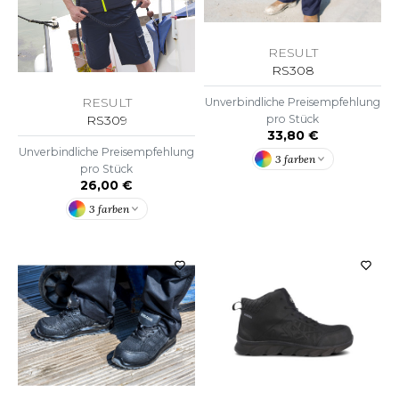
WEATSHIRTS
HK
-SHIRTS
RESULT
UST COOL
RS308
ASCHE
UST HOODS
RESULT
Unverbindliche Preisempfehlung
NTERWÄSCHE
RS309
pro Stück
UST T'S
33,80 €
ARNWESTEN
Unverbindliche Preisempfehlung
3 farben
pro Stück
ESTEN UND JACKEN
26,00 €
ARLOWSKY
3 farben
INTER
ORNTEX
ORKWEAR
ABEL SERIE
ARKWOOD