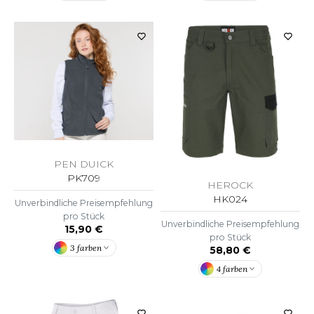
F CLOTHING
O DENIM
PIRO
PLASHMACS
TARWORLD
TEDMAN
PEN DUICK
PK709
HEROCK
TORMTECH
HK024
Unverbindliche Preisempfehlung
pro Stück
Unverbindliche Preisempfehlung
15,90 €
pro Stück
EE JAYS
3 farben
58,80 €
HE ONE TOWELLING
4 farben
IGER