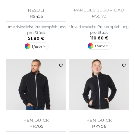
ACRON
PAREDES SEGURIDAD
RESULT
ANTIS
PS5173
RS456
Unverbindliche Preisempfehlung
Unverbindliche Preisempfehlung
UMBLES
pro Stück
pro Stück
110,60 €
51,80 €
1 farbe
1 farbe
EUTRAL
EW GEN
EW MORNING STUDIOS
AREDES SEGURIDAD
ARKS
PEN DUICK
PEN DUICK
EN DUICK
PK705
PK706