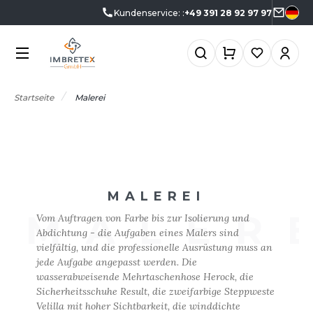
Kundenservice: :
+49 391 28 92 97 97
KATEGORIEN
MARKEN
BRANCHEN
ANGEBOTE
CHOOLWEAR
GRAR- UND
KTUELLE ANGEBOTE
KATEGORIEN
RNÄHRUNGSWIRTSCHAFT
Startseite
Malerei
RMOR LUX
ADE IN EUROPE
NGEBOTE RESTPOSTEN
EAUTY
TLANTIS HEADWEAR
MARKEN
0°C
USTERKITS
ERUFE AUF DEM MEER
CCESSOIRES
BRANCHEN
ORPORATE
&C
NZÜGE
MALEREI
LEKTRIK UND ELEKTRONIK
NEUHEITEN
ABYBUGZ
MALER
USLAUFARTIKEL
Vom Auftragen von Farbe bis zur Isolierung und
ARTEN UND GRÜNFLÄCHEN
Abdichtung - die Aufgaben eines Malers sind
AG BASE
IO
vielfältig, und die professionelle Ausrüstung muss an
ANGEBOTE
ASTRONOMIE
jede Aufgabe angepasst werden. Die
EECHFIELD
LACK&MATCH
wasserabweisende Mehrtaschenhose Herock, die
ESUNDHEIT
AKTUELLES
Sicherheitsschuhe Result, die zweifarbige Steppweste
ELLA+CANVAS
ODYWARMER
Velilla mit hoher Sichtbarkeit, die winddichte