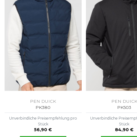
FLEXFIT
M
FRONT ROW
MACRON
PEN DUICK
PEN DUIC
PK380
PK503
Unverbindliche Preisempfehlung pro
Unverbindliche Preisemp
Stück
Stück
56,90 €
84,90 €