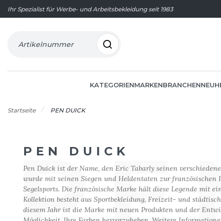
Ihr Spezialist für Werbe- und Arbeitsbekleidung seit 1983
Artikelnummer
KATEGORIEN
MARKEN
BRANCHEN
NEUH
Startseite
PEN DUICK
PE
PEN DUICK
SCHOOLWEAR
AGRAR- UND
AKTUELLE ANGEBOTE
FRUIT O
FLEECEJ
ANGEBOT
A
GASTRO
Pen Duick ist der Name, den Eric Tabarly seinen verschiedene
ERNÄHRUNGSWIRTSCHAFT
MADE IN EUROPE
FRUIT O
FROTTIE
wurde mit seinen Siegen und Heldentaten zur französischen I
ARMOR LUX
GESUNDH
BEAUTY
Segelsports. Die französische Marke hält diese Legende mit 
60°C
GASTRO/
G
ATLANTIS HEADWEAR
HANDHA
Kollektion besteht aus Sportbekleidung, Freizeit- und städtis
BERUFE AUF DEM MEER
ACCESSOIRES
HAUSWÄ
GILDAN
B
HEIMWE
diesem Jahr ist die Marke mit neuen Produkten und der Entwi
CORPORATE
ANZÜGE
HEMDEN
Möglichkeit, Ihre Farben hervorzuheben. Weitere Information