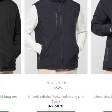
S
SANS ETIQUETTE
K
PEN DUICK
PK325
fehlung pro
Unverbindliche Preisempfehlung pro
Unverbindl
Stück
42,50 €