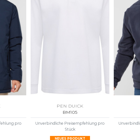
K
PEN DUICK
BM105
fehlung pro
Unverbindliche Preisempfehlung pro
Unverbindl
Stück
NEUES PRODUKT