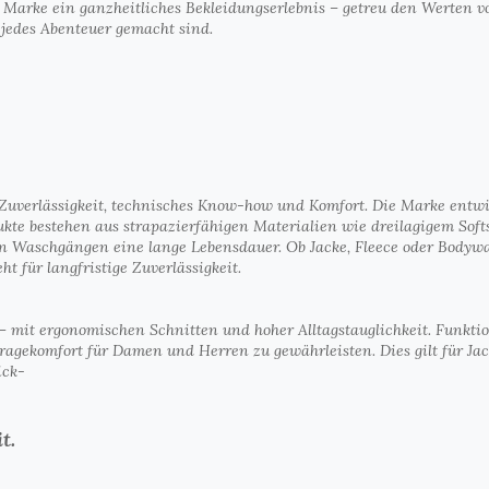
Marke ein ganzheitliches Bekleidungserlebnis – getreu den Werten vo
 jedes Abenteuer gemacht sind.
t Zuverlässigkeit, technisches Know-how und Komfort. Die Marke entwi
rodukte bestehen aus strapazierfähigen Materialien wie dreilagigem So
n Waschgängen eine lange Lebensdauer. Ob Jacke, Fleece oder Bodywar
 für langfristige Zuverlässigkeit.
– mit ergonomischen Schnitten und hoher Alltagstauglichkeit. Funkti
ragekomfort für Damen und Herren zu gewährleisten. Dies gilt für Ja
ick-
t.