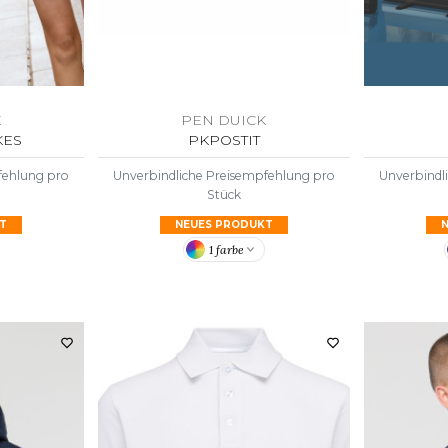
K
PEN DUICK
KES
PKPOSTIT
fehlung pro
Unverbindliche Preisempfehlung pro
Unverbindl
Stück
T
NEUES PRODUKT
1 farbe