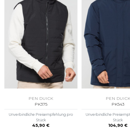
PEN DUICK
PEN DUIC
PK375
PK543
Unverbindliche Preisempfehlung pro
Unverbindliche Preisemp
Stück
Stück
45,90 €
104,90 €