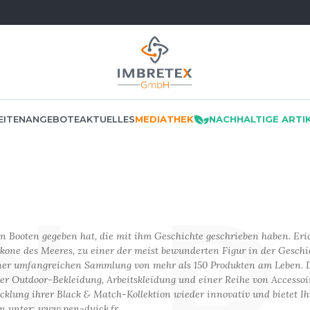
EITEN
ANGEBOTE
AKTUELLES
MEDIATHEK
NACHHALTIGE ARTI
KATEGORIEN
BRANCHEN
ANGEBOTE
MARKEN
N D
F THE LOOM
KLEMPNER
ACKE
E RESTPOSTEN
MÜTZEN
MUSTERKITS
MANTIS
NOMIE
n Booten gegeben hat, die mit ihm Geschichte geschrieben haben. Eri
F THE LOOM VINTAGE
KOMMUNIKATION
RWÄSCHE
kone des Meeres, zu einer der meist bewunderten Figur in der Geschi
NO LABEL / TEAR AWAY
MUMBLES
EIT
einer umfangreichen Sammlung von mehr als 150 Produkten am Leben. 
LOGISTIK
MEDIZIN/BEAUTY
POLOSHIRT
BUNG
N
cher Outdoor-Bekleidung, Arbeitskleidung und einer Reihe von Accessoi
MALEREI
SCHE
PULLOVER
RKER
NEUTRAL
cklung ihrer Black & Match-Kollektion wieder innovativ und bietet I
METALLBAU
/BLUSEN
en unter: www.pen-duick.fr
RECYCELT