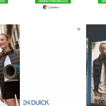
ICH
UMWELTFREUNDLICH
UM
2 farben