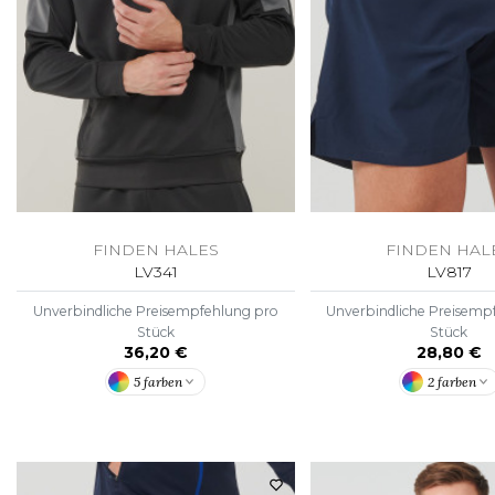
FLEXFIT
M
FRONT ROW
MACRON
FINDEN HALES
FINDEN HAL
LV341
LV817
Unverbindliche Preisempfehlung pro
Unverbindliche Preisemp
Stück
Stück
36,20 €
28,80 €
5 farben
2 farben