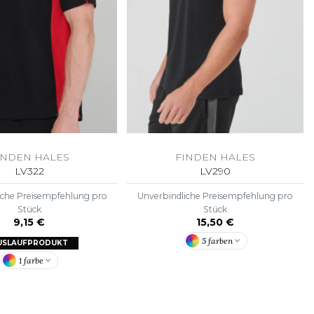
INDEN HALES
FINDEN HALES
LV322
LV290
iche Preisempfehlung pro
Unverbindliche Preisempfehlung pro
Stück
Stück
9,15 €
15,50 €
5 farben
USLAUFPRODUKT
1 farbe