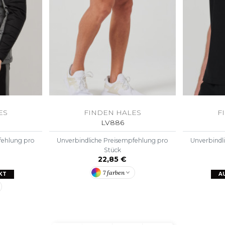
ES
FINDEN HALES
F
LV886
fehlung pro
Unverbindliche Preisempfehlung pro
Unverbindl
Stück
22,85 €
7 farben
KT
A