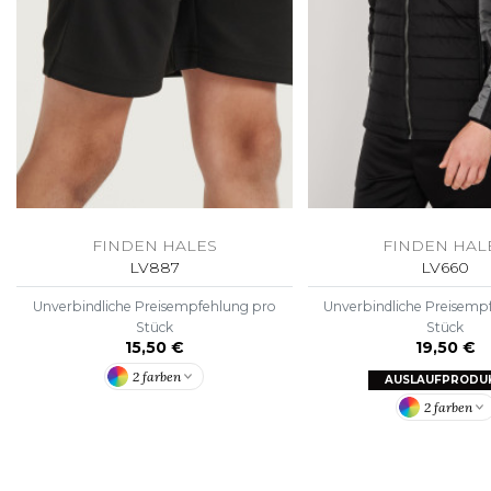
FINDEN HALES
FINDEN HAL
LV887
LV660
Unverbindliche Preisempfehlung pro
Unverbindliche Preisemp
Stück
Stück
15,50 €
19,50 €
2 farben
AUSLAUFPRODU
2 farben