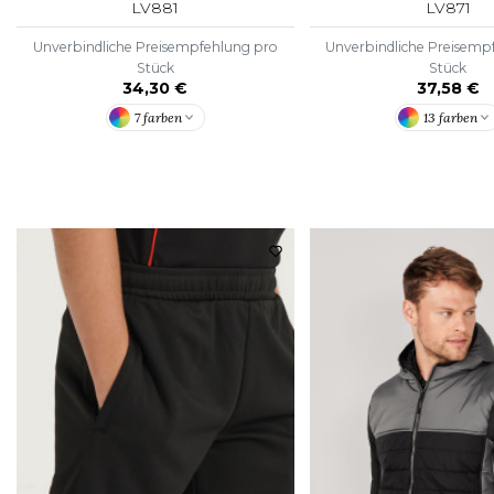
LV881
LV871
Unverbindliche Preisempfehlung pro
Unverbindliche Preisemp
Stück
Stück
34,30 €
37,58 €
7 farben
13 farben