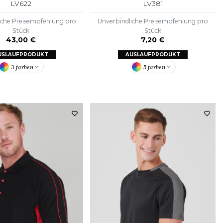
LV622
LV381
iche Preisempfehlung pro
Unverbindliche Preisempfehlung pro
Stück
Stück
43,00 €
7,20 €
USLAUFPRODUKT
AUSLAUFPRODUKT
3 farben
5 farben