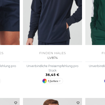
S
SANS ETIQUETTE
ES
FINDEN HALES
F
LV874
fehlung pro
Unverbindliche Preisempfehlung pro
Unverbindl
Stück
36,45 €
5 farben