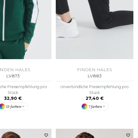
INDEN HALES
FINDEN HALES
LV873
LV883
iche Preisempfehlung pro
Unverbindliche Preisempfehlung pro
Stück
Stück
32,90 €
27,40 €
13 farben
7 farben