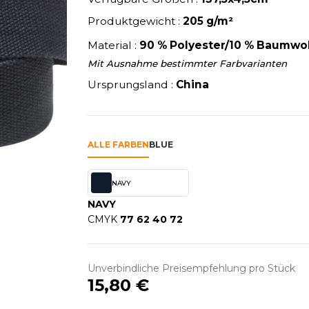
U
NEW GEN
MODE
SCHLAFANZÜGE
EWERBE
Produktgewicht :
205 g/m²
Y
NEW MORNING STUDIOS
SCHUHE
P
Material :
90 % Polyester/10 % Baumwol
SCHÜRZEN
PAREDES SEGURIDAD
Mit Ausnahme bestimmter Farbvarianten
SICHERHEITSKLEIDUNG HI
NES
PARKS
Ursprungsland :
China
RE PRODUKTE
SOFTSHELL
ES - BLANKS
PEN DUICK
PROMODORO
OL
Q
ALLE FARBEN
BLUE
ODS
QUADRA
R
NAVY
NAVY
REFERENCE TEXTILE
CMYK
77 62 40 72
SKY
REGATTA
X
RESULT
RICA LEWIS
Unverbindliche Preisempfehlung pro Stück
RIE
15,80 €
RUSSELL ATHLETIC®
OD
RUSSELL ATHLETIC® COLL