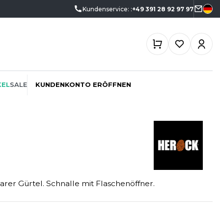
Kundenservice: :
+49 391 28 92 97 97
KEL
SALE
KUNDENKONTO ERÖFFNEN
ÖKO-VERANTWORTLICH
SPORTSWEAR
SF CLOTHING
PROMOTION
SWEATSHIRTS
SO DENIM
arer Gürtel. Schnalle mit Flaschenöffner.
SCHREINER
T-SHIRTS
SPIRO
SPORT
TASCHE
SPLASHMACS
TIEFBAU
UNTERWÄSCHE