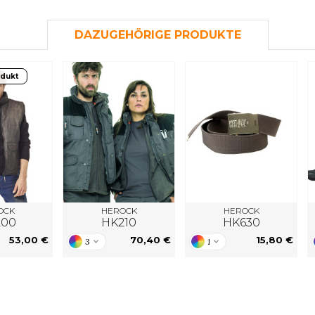
S
SANS ETIQUETTE
DAZUGEHÖRIGE PRODUKTE
odukt
OCK
HEROCK
HEROCK
200
HK210
HK630
53,00 €
70,40 €
15,80 €
3
1