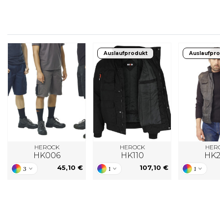
FLEXFIT
M
FRONT ROW
MACRON
Auslaufprodukt
Auslaufpr
HEROCK
HEROCK
HER
HK006
HK110
HK
45,10 €
107,10 €
3
1
1