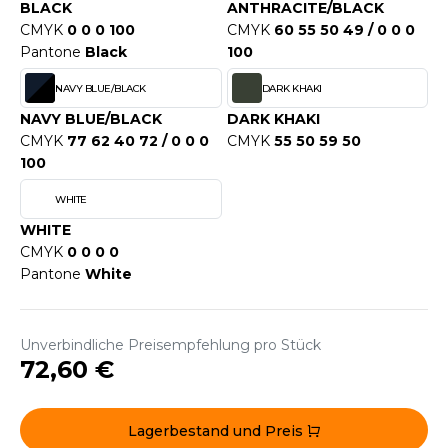
WEATSHIRTS
BLACK
ANTHRACITE/BLACK
HK
CMYK
0 0 0 100
CMYK
60 55 50 49 / 0 0 0
-SHIRTS
Pantone
Black
100
UST COOL
ASCHE
NAVY BLUE/BLACK
DARK KHAKI
UST HOODS
NAVY BLUE/BLACK
DARK KHAKI
NTERWÄSCHE
CMYK
77 62 40 72 / 0 0 0
CMYK
55 50 59 50
UST T'S
ARNWESTEN
100
WHITE
ESTEN UND JACKEN
ARLOWSKY
WHITE
INTER
CMYK
0 0 0 0
ORNTEX
Pantone
White
ORKWEAR
ABEL SERIE
Unverbindliche Preisempfehlung pro Stück
72,60 €
ARKWOOD
Lagerbestand und Preis