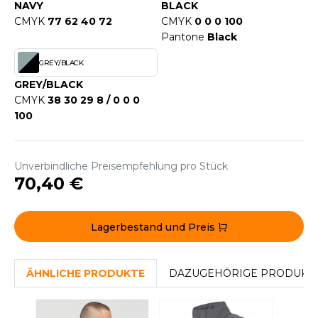
WEATSHIRTS
NAVY
BLACK
HK
CMYK
77 62 40 72
CMYK
0 0 0 100
-SHIRTS
Pantone
Black
UST COOL
ASCHE
GREY/BLACK
UST HOODS
GREY/BLACK
NTERWÄSCHE
CMYK
38 30 29 8 / 0 0 0
UST T'S
ARNWESTEN
100
ESTEN UND JACKEN
ARLOWSKY
Unverbindliche Preisempfehlung pro Stück
INTER
70,40 €
ORNTEX
ORKWEAR
Lagerbestand und Preis
ABEL SERIE
ARKWOOD
ÄHNLICHE PRODUKTE
DAZUGEHÖRIGE PRODUKT