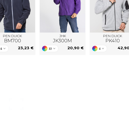
PEN DUICK
JHK
PEN DUICK
BM700
JK300M
PK410
23,23 €
20,90 €
42,9
24
10
4