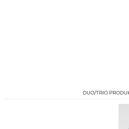
FLEXFIT
M
FRONT ROW
MACRON
DUO/TRIO PRODU