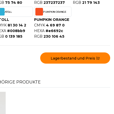
GB
75 74 80
RGB
237237237
RGB
21 79 143
ATOLL
PUMPKIN ORANGE
TOLL
PUMPKIN ORANGE
MYK
81 30 14 2
CMYK
4 69 87 0
EXA
#008bb9
HEXA
#e6692c
GB
0 139 185
RGB
230 106 45
Lagerbestand und Preis
ÖRIGE PRODUKTE