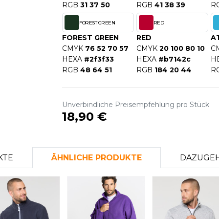
RGB
31 37 50
RGB
41 38 39
R
S
SANS ETIQUETTE
FOREST GREEN
RED
FOREST GREEN
RED
A
CMYK
76 52 70 57
CMYK
20 100 80 10
C
HEXA
#2f3f33
HEXA
#b7142c
H
RGB
48 64 51
RGB
184 20 44
R
Unverbindliche Preisempfehlung pro Stück
18,90 €
KTE
ÄHNLICHE PRODUKTE
DAZUGEH