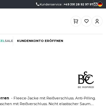
Kundenservice: :
+49 391 28 92 97 97
KEL
SALE
KUNDENKONTO ERÖFFNEN
ÖKO-VERANTWORTLICH
SPORTSWEAR
SF CLOTHING
PROMOTION
SWEATSHIRTS
SO DENIM
SCHREINER
T-SHIRTS
SPIRO
erren
- Fleece-Jacke mit Reißverschluss. Anti-Pilling.
SPORT
TASCHE
SPLASHMACS
aschen mit Reißverschluss. Nicht elastischer Saum.
TIEFBAU
UNTERWÄSCHE