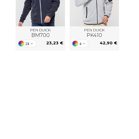
PEN DUICK
PEN DUICK
BM700
PK410
23,23 €
42,90 €
24
4
nsere Kataloge
individueller Kunden