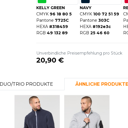
S
KELLY GREEN
NAVY
R
SANS ETIQUETTE
CMYK
96 18 80 5
CMYK
100 72 51 59
C
Pantone
7725C
Pantone
303C
P
HEXA
#318459
HEXA
#192e3c
H
RGB
49 132 89
RGB
25 46 60
R
Unverbindliche Preisempfehlung pro Stück
20,90 €
DUO/TRIO PRODUKTE
ÄHNLICHE PRODUKT