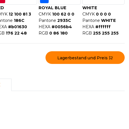
ED
ROYAL BLUE
WHITE
MYK
12 100 81 3
CMYK
100 62 0 0
CMYK
0 0 0 0
antone
186C
Pantone
2935C
Pantone
WHITE
EXA
#b01630
HEXA
#0056b4
HEXA
#ffffff
GB
176 22 48
RGB
0 86 180
RGB
255 255 255
Lagerbestand und Preis
E