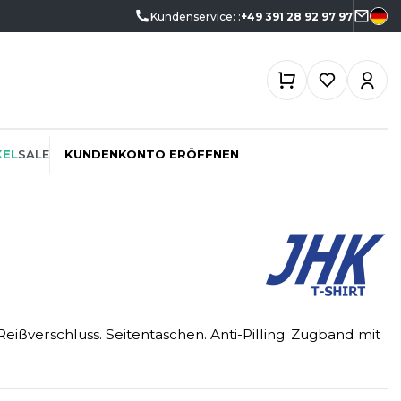
Kundenservice: :
+49 391 28 92 97 97
KEL
SALE
KUNDENKONTO ERÖFFNEN
ÖKO-VERANTWORTLICH
SPORTSWEAR
SF CLOTHING
PROMOTION
SWEATSHIRTS
SO DENIM
ßverschluss. Seitentaschen. Anti-Pilling. Zugband mit
SCHREINER
T-SHIRTS
SPIRO
SPORT
TASCHE
SPLASHMACS
TIEFBAU
UNTERWÄSCHE