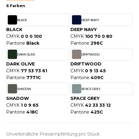
WEATSHIRTS
6 Farben
HK
-SHIRTS
BLACK
DEEP NAVY
UST COOL
ASCHE
BLACK
DEEP NAVY
UST HOODS
CMYK
0 0 0 100
CMYK
100 70 0 80
NTERWÄSCHE
Pantone
Black
Pantone
296C
UST T'S
ARNWESTEN
DARK OLIVE
DRIFTWOOD
ESTEN UND JACKEN
DARK OLIVE
DRIFTWOOD
ARLOWSKY
CMYK
77 53 73 61
CMYK
0 9 13 45
INTER
Pantone
7771C
Pantone
409C
ORNTEX
ORKWEAR
SHADOW
SPACE GREY
SHADOW
SPACE GREY
CMYK
1 0 9 65
CMYK
42 33 33 12
ABEL SERIE
Pantone
418C
Pantone
425C
ARKWOOD
Unverbindliche Preisempfehlung pro Stück