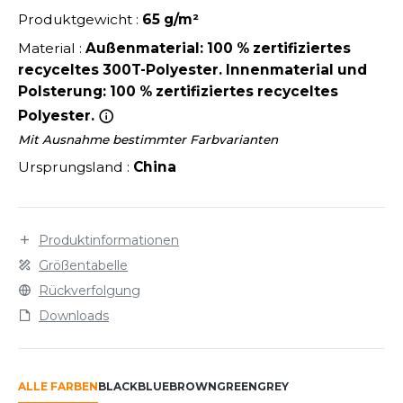
LEXFIT
ÜTZEN
Produktgewicht :
65 g/m²
CHREINER
RONT ROW
O LABEL / TEAR AWAY
Material :
Außenmaterial: 100 % zertifiziertes
PORT
recyceltes 300T-Polyester. Innenmaterial und
RUIT OF THE LOOM
OLOSHIRT
Polsterung: 100 % zertifiziertes recyceltes
IEFBAU
RUIT OF THE LOOM VINTAGE
Polyester.
ULLOVER
ELLNESS
Mit Ausnahme bestimmter Farbvarianten
ECYCELT
Ursprungsland :
China
ILDAN
CHLAFANZÜGE
CHUHE
Produktinformationen
ENBURY
CHÜRZEN
Größentabelle
EROCK
Rückverfolgung
ICHERHEITSKLEIDUNG HIVIZ
Downloads
OFTSHELL
ACK&JONES
PORTSWEAR
ALLE FARBEN
BLACK
BLUE
BROWN
GREEN
GREY
ACK&JONES - BLANKS