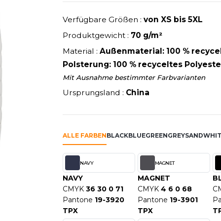
U
NEW GEN
MODE
SCHLAFANZÜGE
EWERBE
Y
NEW MORNING STUDIOS
Verfügbare Größen :
von XS bis 5XL
SCHUHE
P
Produktgewicht :
70 g/m²
SCHÜRZEN
PAREDES SEGURIDAD
Material :
Außenmaterial: 100 % recycel
SICHERHEITSKLEIDUNG HI
NES
PARKS
Polsterung: 100 % recyceltes Polyeste
RE PRODUKTE
SOFTSHELL
ES - BLANKS
PEN DUICK
Mit Ausnahme bestimmter Farbvarianten
PROMODORO
Ursprungsland :
China
OL
Q
ODS
QUADRA
R
ALLE FARBEN
BLACK
BLUE
GREEN
GREY
SAND
WHIT
REFERENCE TEXTILE
SKY
REGATTA
NAVY
MAGNET
X
RESULT
NAVY
MAGNET
B
RICA LEWIS
CMYK
36 30 0 71
CMYK
4 6 0 68
C
Pantone
19-3920
Pantone
19-3901
P
RIE
RUSSELL ATHLETIC®
TPX
TPX
T
OD
RUSSELL ATHLETIC® COLL