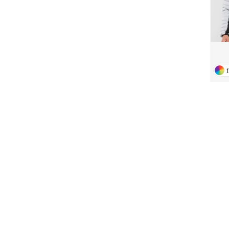
1
Unser CSR-Engagement
U