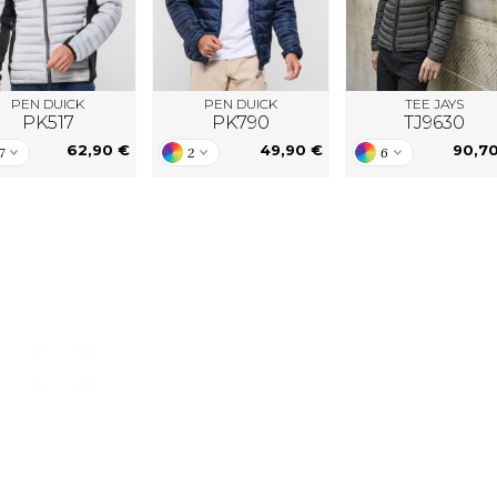
PEN DUICK
PEN DUICK
TEE JAYS
PK517
PK790
TJ9630
62,90 €
49,90 €
90,7
7
2
6
nsere Kataloge
individueller Kunden