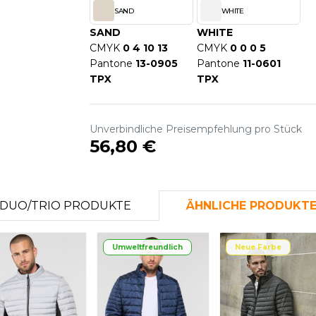
SAND
WHITE
S
SAND
WHITE
SANS ETIQUETTE
CMYK
0 4 10 13
CMYK
0 0 0 5
Pantone
13-0905
Pantone
11-0601
TPX
TPX
Unverbindliche Preisempfehlung pro Stück
56,80 €
DUO/TRIO PRODUKTE
ÄHNLICHE PRODUKT
Umweltfreundlich
Neue Farbe