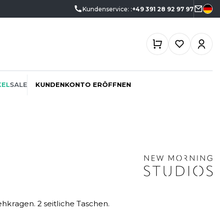
Kundenservice: :
+49 391 28 92 97 97
KEL
SALE
KUNDENKONTO ERÖFFNEN
ÖKO-VERANTWORTLICH
SPORTSWEAR
SF CLOTHING
PROMOTION
SWEATSHIRTS
SO DENIM
SCHREINER
T-SHIRTS
SPIRO
hkragen. 2 seitliche Taschen.
SPORT
TASCHE
SPLASHMACS
TIEFBAU
UNTERWÄSCHE