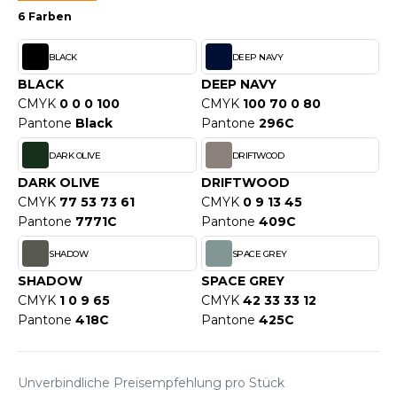
WEATSHIRTS
6 Farben
HK
-SHIRTS
BLACK
DEEP NAVY
UST COOL
ASCHE
BLACK
DEEP NAVY
UST HOODS
CMYK
0 0 0 100
CMYK
100 70 0 80
NTERWÄSCHE
Pantone
Black
Pantone
296C
UST T'S
ARNWESTEN
DARK OLIVE
DRIFTWOOD
ESTEN UND JACKEN
DARK OLIVE
DRIFTWOOD
ARLOWSKY
CMYK
77 53 73 61
CMYK
0 9 13 45
INTER
Pantone
7771C
Pantone
409C
ORNTEX
ORKWEAR
SHADOW
SPACE GREY
SHADOW
SPACE GREY
CMYK
1 0 9 65
CMYK
42 33 33 12
ABEL SERIE
Pantone
418C
Pantone
425C
ARKWOOD
Unverbindliche Preisempfehlung pro Stück