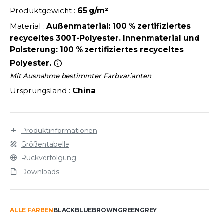
LEXFIT
ÜTZEN
Produktgewicht :
65 g/m²
CHREINER
RONT ROW
O LABEL / TEAR AWAY
Material :
Außenmaterial: 100 % zertifiziertes
PORT
recyceltes 300T-Polyester. Innenmaterial und
RUIT OF THE LOOM
OLOSHIRT
Polsterung: 100 % zertifiziertes recyceltes
IEFBAU
RUIT OF THE LOOM VINTAGE
Polyester.
ULLOVER
ELLNESS
Mit Ausnahme bestimmter Farbvarianten
ECYCELT
Ursprungsland :
China
ILDAN
CHLAFANZÜGE
CHUHE
Produktinformationen
ENBURY
CHÜRZEN
Größentabelle
EROCK
Rückverfolgung
ICHERHEITSKLEIDUNG HIVIZ
Downloads
OFTSHELL
ACK&JONES
PORTSWEAR
ALLE FARBEN
BLACK
BLUE
BROWN
GREEN
GREY
ACK&JONES - BLANKS