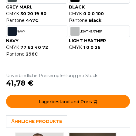
WEATSHIRTS
GREY MARL
BLACK
HK
-SHIRTS
CMYK
30 20 19 60
CMYK
0 0 0 100
UST COOL
Pantone
447C
Pantone
Black
ASCHE
NAVY
LIGHT HEATHER
UST HOODS
NTERWÄSCHE
NAVY
LIGHT HEATHER
UST T'S
CMYK
77 62 40 72
CMYK
1 0 0 26
ARNWESTEN
Pantone
296C
ESTEN UND JACKEN
ARLOWSKY
INTER
Unverbindliche Preisempfehlung pro Stück
ORNTEX
41,78 €
ORKWEAR
Lagerbestand und Preis
ABEL SERIE
ARKWOOD
ÄHNLICHE PRODUKTE