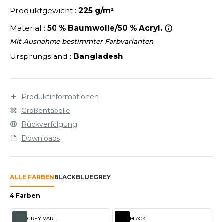
LEXFIT
ÜTZEN
Produktgewicht :
225 g/m²
CHREINER
RONT ROW
O LABEL / TEAR AWAY
Material :
50 % Baumwolle/50 % Acryl.
PORT
RUIT OF THE LOOM
Mit Ausnahme bestimmter Farbvarianten
OLOSHIRT
Ursprungsland :
Bangladesh
IEFBAU
RUIT OF THE LOOM VINTAGE
ULLOVER
ELLNESS
ECYCELT
Produktinformationen
ILDAN
CHLAFANZÜGE
Größentabelle
CHUHE
Rückverfolgung
ENBURY
Downloads
CHÜRZEN
EROCK
ICHERHEITSKLEIDUNG HIVIZ
ALLE FARBEN
BLACK
BLUE
GREY
OFTSHELL
ACK&JONES
4 Farben
PORTSWEAR
ACK&JONES - BLANKS
GREY MARL
BLACK