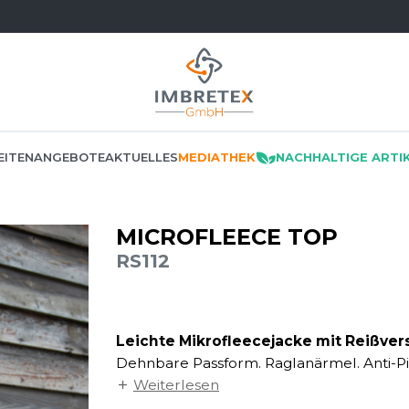
EITEN
ANGEBOTE
AKTUELLES
MEDIATHEK
NACHHALTIGE ARTI
MICROFLEECE TOP
KATEGORIEN
BRANCHEN
ANGEBOTE
MARKEN
RS112
F THE LOOM
KLEMPNER
ACKE
E RESTPOSTEN
MÜTZEN
MUSTERKITS
MANTIS
NOMIE
F THE LOOM VINTAGE
KOMMUNIKATION
RWÄSCHE
NO LABEL / TEAR AWAY
MUMBLES
EIT
Leichte Mikrofleecejacke mit Reißve
LOGISTIK
MEDIZIN/BEAUTY
POLOSHIRT
BUNG
N
Dehnbare Passform. Raglanärmel. Anti-Pi
MALEREI
SCHE
PULLOVER
Ärmelbündchen.
Weiterlesen
RKER
NEUTRAL
METALLBAU
/BLUSEN
RECYCELT