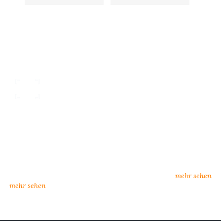
nsere Kataloge
individueller Kunden
rkatalog oder zum Download:
neue Lieferanten, neuer Se
n Sie hier unsere Kataloge
Möglichkeiten
amtkatalog, Influence)
mehr sehen
mehr sehen