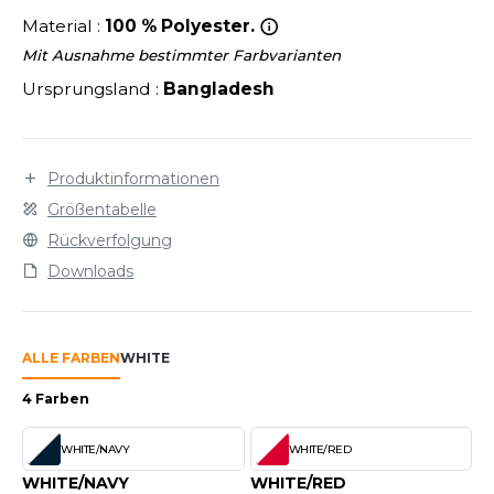
LEXFIT
ÜTZEN
Material :
100 % Polyester.
CHREINER
RONT ROW
O LABEL / TEAR AWAY
Mit Ausnahme bestimmter Farbvarianten
PORT
Ursprungsland :
Bangladesh
RUIT OF THE LOOM
OLOSHIRT
IEFBAU
RUIT OF THE LOOM VINTAGE
ULLOVER
ELLNESS
Produktinformationen
ECYCELT
Größentabelle
ILDAN
CHLAFANZÜGE
Rückverfolgung
Downloads
CHUHE
ENBURY
CHÜRZEN
EROCK
ALLE FARBEN
WHITE
ICHERHEITSKLEIDUNG HIVIZ
4 Farben
OFTSHELL
ACK&JONES
WHITE/NAVY
WHITE/RED
PORTSWEAR
ACK&JONES - BLANKS
WHITE/NAVY
WHITE/RED