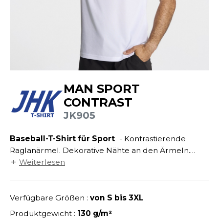
ANDHABUNG
UILD YOUR BRAND
INKAUSFTASCHEN
MEDIATHEK
EIMWERKER
LEECEJACKE
NACHHALTIGE ARTIKEL
OCHBAU
LUBCLASS
ROTTIERWÄSCHE
OTELGEWERBE
RAGHOPPERS
SALE
ASTRO/MEDIZIN/BEAUTY
LEMPNER
MAN SPORT
AUSWÄSCHE
KUNDENKONTO ERÖFFNEN
OMMUNIKATION
CONTRAST
COLOGIE
EMDEN/BLUSEN
JK905
OGISTIK
STEX
OSE
ALEREI
Baseball-T-Shirt für Sport
- Kontrastierende
T SI ON L'APPELAIT FRANCIS
APPE
Raglanärmel. Dekorative Nähte an den Ärmeln.
ETALLBAU
XCD BY PROMODORO
Piqué.
Weiterlesen
ATALOG
ODE
INDER
KO-VERANTWORTLICH
Verfügbare Größen :
von S bis 3XL
INDEN HALES
ODULARE PRODUKTE
Produktgewicht :
130 g/m²
ROMOTION