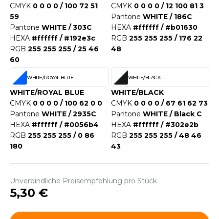
WEATSHIRTS
CMYK
0 0 0 0 / 100 72 51
CMYK
0 0 0 0 / 12 100 81 3
HK
59
Pantone
WHITE / 186C
-SHIRTS
Pantone
WHITE / 303C
HEXA
#ffffff / #b01630
UST COOL
HEXA
#ffffff / #192e3c
RGB
255 255 255 / 176 22
ASCHE
RGB
255 255 255 / 25 46
48
UST HOODS
60
NTERWÄSCHE
UST T'S
WHITE/ROYAL BLUE
WHITE/BLACK
ARNWESTEN
WHITE/ROYAL BLUE
WHITE/BLACK
ESTEN UND JACKEN
CMYK
0 0 0 0 / 100 62 0 0
CMYK
0 0 0 0 / 67 61 62 73
ARLOWSKY
Pantone
WHITE / 2935C
Pantone
WHITE / Black C
INTER
HEXA
#ffffff / #0056b4
HEXA
#ffffff / #302e2b
ORNTEX
RGB
255 255 255 / 0 86
RGB
255 255 255 / 48 46
ORKWEAR
180
43
ABEL SERIE
Unverbindliche Preisempfehlung pro Stück
ARKWOOD
5,30 €