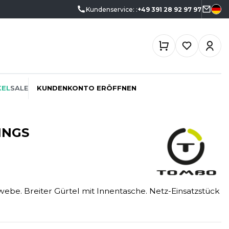
Kundenservice: :
+49 391 28 92 97 97
KEL
SALE
KUNDENKONTO ERÖFFNEN
INGS
ÖKO-VERANTWORTLICH
SPORTSWEAR
SF CLOTHING
PROMOTION
SWEATSHIRTS
SO DENIM
webe. Breiter Gürtel mit Innentasche. Netz-Einsatzstück
SCHREINER
T-SHIRTS
SPIRO
SPORT
TASCHE
SPLASHMACS
TIEFBAU
UNTERWÄSCHE