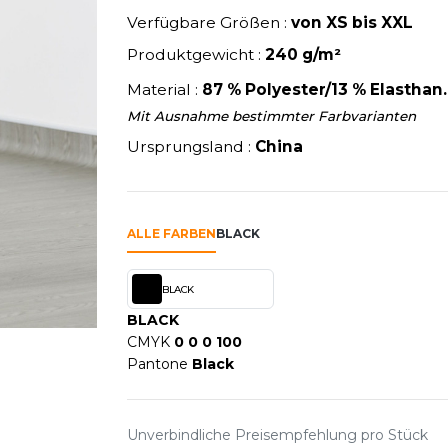
U
NEW GEN
Verfügbare Größen :
von XS bis XXL
MODE
SCHLAFANZÜGE
EWERBE
Y
NEW MORNING STUDIOS
Produktgewicht :
SCHUHE
240 g/m²
P
SCHÜRZEN
Material :
87 % Polyester/13 % Elasthan
PAREDES SEGURIDAD
SICHERHEITSKLEIDUNG HI
Mit Ausnahme bestimmter Farbvarianten
NES
PARKS
RE PRODUKTE
SOFTSHELL
Ursprungsland :
China
ES - BLANKS
PEN DUICK
PROMODORO
OL
Q
ODS
ALLE FARBEN
BLACK
QUADRA
R
BLACK
REFERENCE TEXTILE
SKY
BLACK
REGATTA
CMYK
0 0 0 100
X
RESULT
Pantone
Black
RICA LEWIS
RIE
RUSSELL ATHLETIC®
Unverbindliche Preisempfehlung pro Stück
OD
RUSSELL ATHLETIC® COLL