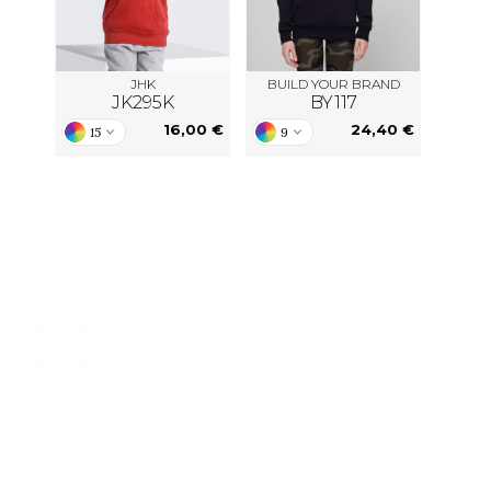
JHK
BUILD YOUR BRAND
JK295K
BY117
16,00 €
24,40 €
15
9
nsere Kataloge
individueller Kunden
rkatalog oder zum Download:
neue Lieferanten, neuer Se