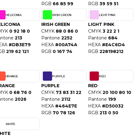
RGB
66 85 99
RGB
39 59 51
HELICONIA
IRISH GREEN
LIGHT PINK
ELICONIA
IRISH GREEN
LIGHT PINK
MYK
0 92 18 0
CMYK
88 0 86 0
CMYK
3 22 2 1
antone
213
Pantone
2252
Pantone
684
EXA
#DB3E79
HEXA
#00A74A
HEXA
#E4C6D4
GB
219 62 121
RGB
0 167 74
RGB
228198212
ORANGE
PURPLE
RED
RANGE
PURPLE
RED
MYK
0 68 76 0
CMYK
73 83 31 22
CMYK
20 100 80 10
antone
2026
Pantone
2112
Pantone
199
HEXA
#464E7E
HEXA
#D50032
RGB
70 78 126
RGB
213 0 50
WHITE
HITE