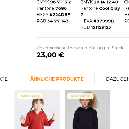
CMYK
96 71 13 2
CMYK
20 14 12 40
C
Pantone
7686
Pantone
Cool Gray
P
HEXA
#224D8F
7
H
RGB
34 77 143
HEXA
#97999B
R
RGB
151153155
Unverbindliche Preisempfehlung pro Stück
23,00 €
KTE
ÄHNLICHE PRODUKTE
DAZUGEH
Neue Farbe
Neue Farbe