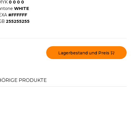
MYK
0 0 0 0
antone
WHITE
EXA
#FFFFFF
GB
255255255
Lagerbestand und Preis
ÖRIGE PRODUKTE