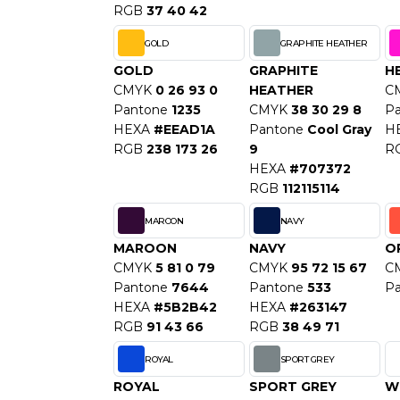
RGB
37 40 42
S
SANS ETIQUETTE
GOLD
GRAPHITE HEATHER
GOLD
GRAPHITE
H
CMYK
0 26 93 0
HEATHER
C
Pantone
1235
CMYK
38 30 29 8
P
HEXA
#EEAD1A
Pantone
Cool Gray
H
RGB
238 173 26
9
R
HEXA
#707372
RGB
112115114
MAROON
NAVY
MAROON
NAVY
O
CMYK
5 81 0 79
CMYK
95 72 15 67
C
Pantone
7644
Pantone
533
P
HEXA
#5B2B42
HEXA
#263147
RGB
91 43 66
RGB
38 49 71
ROYAL
SPORT GREY
ROYAL
SPORT GREY
W