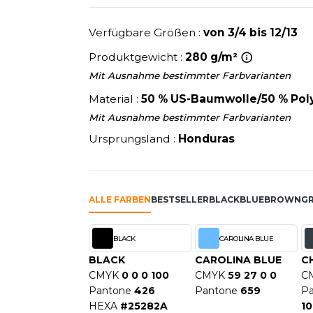
U
NEW GEN
schafft.
MODE
SCHLAFANZÜGE
EWERBE
Y
NEW MORNING STUDIOS
Verfügbare Größen :
von 3/4 bis 12/13
SCHUHE
P
Produktgewicht :
280 g/m²
SCHÜRZEN
PAREDES SEGURIDAD
Mit Ausnahme bestimmter Farbvarianten
SICHERHEITSKLEIDUNG HI
NES
PARKS
RE PRODUKTE
SOFTSHELL
Material :
50 % US-Baumwolle/50 % Pol
ES - BLANKS
PEN DUICK
Mit Ausnahme bestimmter Farbvarianten
PROMODORO
Ursprungsland :
Honduras
OL
Q
ODS
QUADRA
R
ALLE FARBEN
BESTSELLER
BLACK
BLUE
BROWN
G
REFERENCE TEXTILE
SKY
REGATTA
BLACK
CAROLINA BLUE
X
RESULT
BLACK
CAROLINA BLUE
C
RICA LEWIS
CMYK
0 0 0 100
CMYK
59 27 0 0
C
RIE
RUSSELL ATHLETIC®
Pantone
426
Pantone
659
P
OD
RUSSELL ATHLETIC® COLL
HEXA
#25282A
10