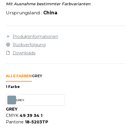
LEXFIT
ÜTZEN
Mit Ausnahme bestimmter Farbvarianten
CHREINER
RONT ROW
Ursprungsland :
China
O LABEL / TEAR AWAY
PORT
RUIT OF THE LOOM
OLOSHIRT
IEFBAU
RUIT OF THE LOOM VINTAGE
Produktinformationen
ULLOVER
Rückverfolgung
ELLNESS
ECYCELT
Downloads
ILDAN
CHLAFANZÜGE
CHUHE
ALLE FARBEN
GREY
ENBURY
CHÜRZEN
1 Farbe
EROCK
ICHERHEITSKLEIDUNG HIVIZ
GREY
OFTSHELL
GREY
ACK&JONES
CMYK
49 39 34 1
PORTSWEAR
Pantone
18-5203TP
ACK&JONES - BLANKS