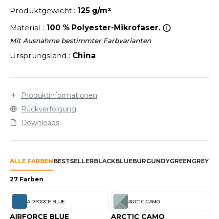
LEXFIT
ÜTZEN
Produktgewicht :
125 g/m²
CHREINER
RONT ROW
O LABEL / TEAR AWAY
Material :
100 % Polyester-Mikrofaser.
PORT
RUIT OF THE LOOM
Mit Ausnahme bestimmter Farbvarianten
OLOSHIRT
Ursprungsland :
China
IEFBAU
RUIT OF THE LOOM VINTAGE
ULLOVER
ELLNESS
ECYCELT
Produktinformationen
ILDAN
CHLAFANZÜGE
Rückverfolgung
CHUHE
Downloads
ENBURY
CHÜRZEN
EROCK
ICHERHEITSKLEIDUNG HIVIZ
ALLE FARBEN
BESTSELLER
BLACK
BLUE
BURGUNDY
GREEN
GREY
OR
27 Farben
OFTSHELL
ACK&JONES
PORTSWEAR
AIRFORCE BLUE
ARCTIC CAMO
ACK&JONES - BLANKS
AIRFORCE BLUE
ARCTIC CAMO