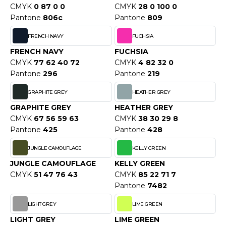
ACRON
CMYK
0 87 0 0
CMYK
28 0 100 0
Pantone
806c
Pantone
809
ANTIS
FRENCH NAVY
FUCHSIA
UMBLES
FRENCH NAVY
FUCHSIA
CMYK
77 62 40 72
CMYK
4 82 32 0
Pantone
296
Pantone
219
EUTRAL
GRAPHITE GREY
HEATHER GREY
EW GEN
GRAPHITE GREY
HEATHER GREY
CMYK
67 56 59 63
CMYK
38 30 29 8
EW MORNING STUDIOS
Pantone
425
Pantone
428
JUNGLE CAMOUFLAGE
KELLY GREEN
JUNGLE CAMOUFLAGE
KELLY GREEN
AREDES SEGURIDAD
CMYK
51 47 76 43
CMYK
85 22 71 7
Pantone
7482
ARKS
LIGHT GREY
LIME GREEN
EN DUICK
LIGHT GREY
LIME GREEN