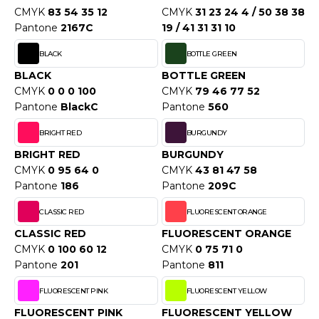
WEATSHIRTS
CMYK
83 54 35 12
CMYK
31 23 24 4 / 50 38 38
HK
Pantone
2167C
19 / 41 31 31 10
-SHIRTS
UST COOL
BLACK
BOTTLE GREEN
ASCHE
BLACK
BOTTLE GREEN
UST HOODS
NTERWÄSCHE
CMYK
0 0 0 100
CMYK
79 46 77 52
UST T'S
Pantone
BlackC
Pantone
560
ARNWESTEN
BRIGHT RED
BURGUNDY
ESTEN UND JACKEN
BRIGHT RED
BURGUNDY
ARLOWSKY
CMYK
0 95 64 0
CMYK
43 81 47 58
INTER
Pantone
186
Pantone
209C
ORNTEX
ORKWEAR
CLASSIC RED
FLUORESCENT ORANGE
CLASSIC RED
FLUORESCENT ORANGE
ABEL SERIE
CMYK
0 100 60 12
CMYK
0 75 71 0
Pantone
201
Pantone
811
ARKWOOD
FLUORESCENT PINK
FLUORESCENT YELLOW
FLUORESCENT PINK
FLUORESCENT YELLOW