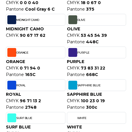
ROMODORO
CMYK
0 0 0 40
CMYK
18 0 67 0
Pantone
Cool Gray 6 C
Pantone
375
MIDNIGHT CAMO
OLIVE
UADRA
MIDNIGHT CAMO
OLIVE
CMYK
90 67 17 62
CMYK
53 45 54 39
Pantone
448C
EFERENCE TEXTILE
ORANGE
PURPLE
EGATTA
ORANGE
PURPLE
CMYK
0 71 94 0
CMYK
73 83 31 22
ESULT
Pantone
165C
Pantone
668C
ICA LEWIS
ROYAL
SAPPHIRE BLUE
USSELL ATHLETIC®
ROYAL
SAPPHIRE BLUE
CMYK
96 71 13 2
CMYK
100 23 0 19
USSELL ATHLETIC® COLLECTION
Pantone
2748
Pantone
300c
SURF BLUE
WHITE
SURF BLUE
WHITE
ANS ETIQUETTE