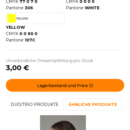
CMYK
77 0 7 0
CMYK
0 0 0 0
F CLOTHING
Pantone
306
Pantone
WHITE
YELLOW
O DENIM
YELLOW
PIRO
CMYK
0 0 90 0
Pantone
107C
PLASHMACS
TARWORLD
Unverbindliche Preisempfehlung pro Stück
TEDMAN
3,00 €
TORMTECH
Lagerbestand und Preis
EE JAYS
DUO/TRIO PRODUKTE
ÄHNLICHE PRODUKTE
D
HE ONE TOWELLING
IGER