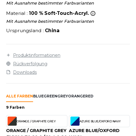
LEXFIT
ÜTZEN
Mit Ausnahme bestimmter Farbvarianten
CHREINER
RONT ROW
Material :
100 % Soft-Touch-Acryl.
O LABEL / TEAR AWAY
Mit Ausnahme bestimmter Farbvarianten
PORT
RUIT OF THE LOOM
OLOSHIRT
Ursprungsland :
China
IEFBAU
RUIT OF THE LOOM VINTAGE
ULLOVER
ELLNESS
ECYCELT
Produktinformationen
ILDAN
Rückverfolgung
CHLAFANZÜGE
Downloads
CHUHE
ENBURY
CHÜRZEN
EROCK
ALLE FARBEN
BLUE
GREEN
GREY
ORANGE
RED
ICHERHEITSKLEIDUNG HIVIZ
9 Farben
OFTSHELL
ACK&JONES
ORANGE / GRAPHITE GREY
AZURE BLUE/OXFORD NAVY
PORTSWEAR
ORANGE / GRAPHITE GREY
AZURE BLUE/OXFORD
ACK&JONES - BLANKS