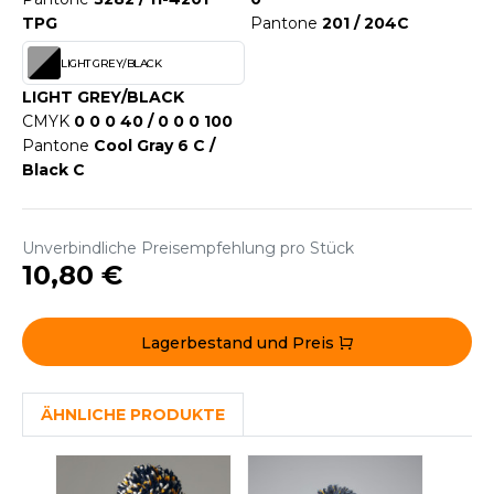
ACRON
TPG
Pantone
201 / 204C
ANTIS
LIGHT GREY/BLACK
LIGHT GREY/BLACK
UMBLES
CMYK
0 0 0 40 / 0 0 0 100
Pantone
Cool Gray 6 C /
Black C
EUTRAL
EW GEN
Unverbindliche Preisempfehlung pro Stück
10,80 €
EW MORNING STUDIOS
Lagerbestand und Preis
AREDES SEGURIDAD
ARKS
ÄHNLICHE PRODUKTE
EN DUICK