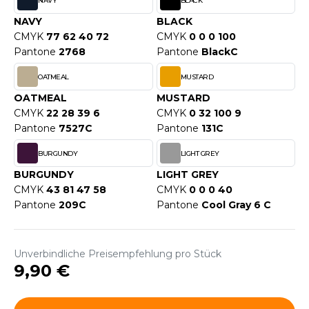
NAVY
BLACK
WEATSHIRTS
HK
NAVY
BLACK
-SHIRTS
CMYK
77 62 40 72
CMYK
0 0 0 100
UST COOL
Pantone
2768
Pantone
BlackC
ASCHE
UST HOODS
OATMEAL
MUSTARD
NTERWÄSCHE
OATMEAL
MUSTARD
UST T'S
ARNWESTEN
CMYK
22 28 39 6
CMYK
0 32 100 9
Pantone
7527C
Pantone
131C
ESTEN UND JACKEN
BURGUNDY
LIGHT GREY
ARLOWSKY
INTER
BURGUNDY
LIGHT GREY
ORNTEX
CMYK
43 81 47 58
CMYK
0 0 0 40
ORKWEAR
Pantone
209C
Pantone
Cool Gray 6 C
ABEL SERIE
Unverbindliche Preisempfehlung pro Stück
ARKWOOD
9,90 €