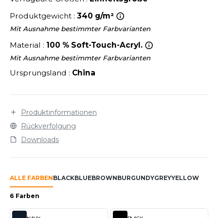
LEXFIT
ÜTZEN
Produktgewicht :
340 g/m²
CHREINER
RONT ROW
O LABEL / TEAR AWAY
Mit Ausnahme bestimmter Farbvarianten
PORT
RUIT OF THE LOOM
OLOSHIRT
Material :
100 % Soft-Touch-Acryl.
IEFBAU
Mit Ausnahme bestimmter Farbvarianten
RUIT OF THE LOOM VINTAGE
ULLOVER
Ursprungsland :
China
ELLNESS
ECYCELT
ILDAN
CHLAFANZÜGE
Produktinformationen
CHUHE
Rückverfolgung
ENBURY
Downloads
CHÜRZEN
EROCK
ICHERHEITSKLEIDUNG HIVIZ
ALLE FARBEN
BLACK
BLUE
BROWN
BURGUNDY
GREY
YELLOW
OFTSHELL
ACK&JONES
6 Farben
PORTSWEAR
ACK&JONES - BLANKS