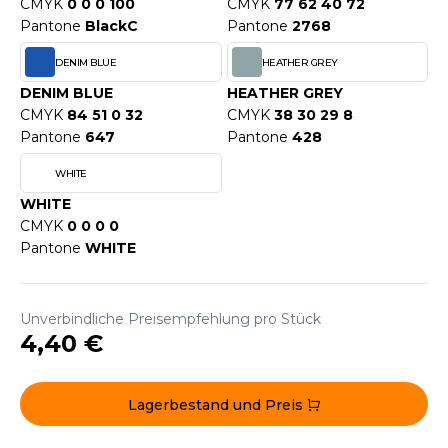
WEATSHIRTS
CMYK
0 0 0 100
CMYK
77 62 40 72
Pantone
BlackC
Pantone
2768
HK
-SHIRTS
DENIM BLUE
HEATHER GREY
UST COOL
ASCHE
DENIM BLUE
HEATHER GREY
UST HOODS
CMYK
84 51 0 32
CMYK
38 30 29 8
NTERWÄSCHE
Pantone
647
Pantone
428
UST T'S
ARNWESTEN
WHITE
ESTEN UND JACKEN
WHITE
ARLOWSKY
CMYK
0 0 0 0
INTER
Pantone
WHITE
ORNTEX
ORKWEAR
Unverbindliche Preisempfehlung pro Stück
4,40 €
ABEL SERIE
ARKWOOD
Lagerbestand und Preis