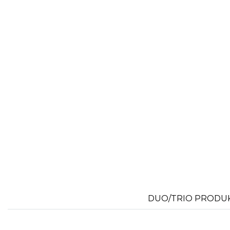
FLEXFIT
M
FRONT ROW
MACRON
DUO/TRIO PRODU