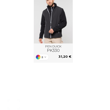
PEN DUICK
PK330
31,20 €
8