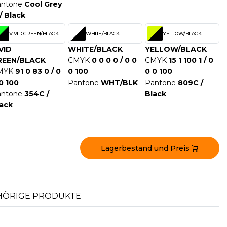
antone
Cool Grey
 / Black
VIVID GREEN/BLACK
WHITE/BLACK
YELLOW/BLACK
VID
WHITE/BLACK
YELLOW/BLACK
REEN/BLACK
CMYK
0 0 0 0 / 0 0
CMYK
15 1 100 1 / 0
MYK
91 0 83 0 / 0
0 100
0 0 100
0 100
Pantone
WHT/BLK
Pantone
809C /
antone
354C /
Black
ack
Lagerbestand und Preis
ÖRIGE PRODUKTE