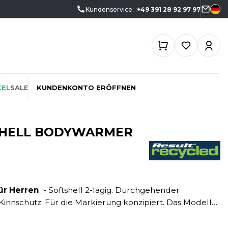
Kundenservice: :
+49 391 28 92 97 97
KEL
SALE
KUNDENKONTO ERÖFFNEN
SHELL BODYWARMER
ÖKO-VERANTWORTLICH
SPORTSWEAR
SF CLOTHING
PROMOTION
SWEATSHIRTS
SO DENIM
ür Herren
- Softshell 2-lagig. Durchgehender
SCHREINER
T-SHIRTS
SPIRO
 Kinnschutz. Für die Markierung konzipiert. Das Modell
SPORT
TASCHE
SPLASHMACS
gestellt.
TIEFBAU
UNTERWÄSCHE