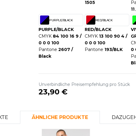
1505
P
S
11
SANS ETIQUETTE
PURPLE/BLACK
RED/BLACK
PURPLE/BLACK
RED/BLACK
VI
CMYK
84 100 16 9 /
CMYK
13 100 90 4 /
G
0 0 0 100
0 0 0 100
C
Pantone
2607 /
Pantone
193/BLK
0 
Black
P
Bl
Unverbindliche Preisempfehlung pro Stück
23,90 €
KTE
ÄHNLICHE PRODUKTE
DAZUGEH