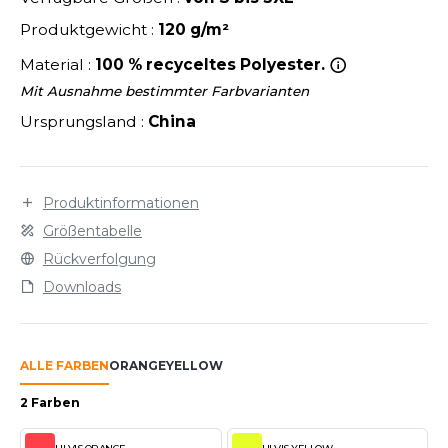
LEXFIT
ÜTZEN
Produktgewicht :
120 g/m²
CHREINER
RONT ROW
O LABEL / TEAR AWAY
Material :
100 % recyceltes Polyester.
PORT
RUIT OF THE LOOM
OLOSHIRT
Mit Ausnahme bestimmter Farbvarianten
IEFBAU
RUIT OF THE LOOM VINTAGE
Ursprungsland :
China
ULLOVER
ELLNESS
ECYCELT
ILDAN
Produktinformationen
CHLAFANZÜGE
Größentabelle
CHUHE
Rückverfolgung
ENBURY
Downloads
CHÜRZEN
EROCK
ICHERHEITSKLEIDUNG HIVIZ
ALLE FARBEN
ORANGE
YELLOW
OFTSHELL
ACK&JONES
2 Farben
PORTSWEAR
ACK&JONES - BLANKS