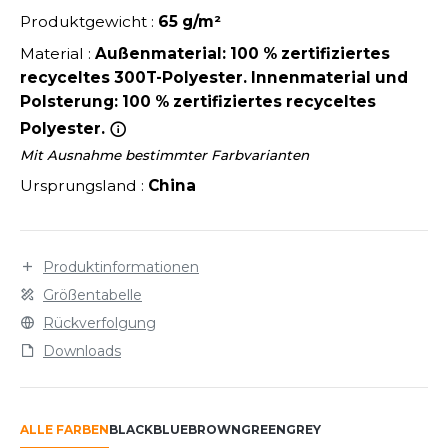
LEXFIT
ÜTZEN
Produktgewicht :
65 g/m²
CHREINER
RONT ROW
O LABEL / TEAR AWAY
Material :
Außenmaterial: 100 % zertifiziertes
PORT
recyceltes 300T-Polyester. Innenmaterial und
RUIT OF THE LOOM
OLOSHIRT
Polsterung: 100 % zertifiziertes recyceltes
IEFBAU
RUIT OF THE LOOM VINTAGE
Polyester.
ULLOVER
ELLNESS
Mit Ausnahme bestimmter Farbvarianten
ECYCELT
Ursprungsland :
China
ILDAN
CHLAFANZÜGE
CHUHE
Produktinformationen
ENBURY
CHÜRZEN
Größentabelle
EROCK
Rückverfolgung
ICHERHEITSKLEIDUNG HIVIZ
Downloads
OFTSHELL
ACK&JONES
PORTSWEAR
ALLE FARBEN
BLACK
BLUE
BROWN
GREEN
GREY
ACK&JONES - BLANKS