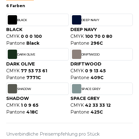
WEATSHIRTS
6 Farben
HK
-SHIRTS
BLACK
DEEP NAVY
UST COOL
ASCHE
BLACK
DEEP NAVY
UST HOODS
CMYK
0 0 0 100
CMYK
100 70 0 80
NTERWÄSCHE
Pantone
Black
Pantone
296C
UST T'S
ARNWESTEN
DARK OLIVE
DRIFTWOOD
ESTEN UND JACKEN
DARK OLIVE
DRIFTWOOD
ARLOWSKY
CMYK
77 53 73 61
CMYK
0 9 13 45
INTER
Pantone
7771C
Pantone
409C
ORNTEX
ORKWEAR
SHADOW
SPACE GREY
SHADOW
SPACE GREY
CMYK
1 0 9 65
CMYK
42 33 33 12
ABEL SERIE
Pantone
418C
Pantone
425C
ARKWOOD
Unverbindliche Preisempfehlung pro Stück