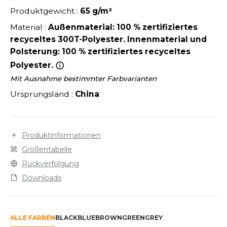
LEXFIT
ÜTZEN
Produktgewicht :
65 g/m²
CHREINER
RONT ROW
O LABEL / TEAR AWAY
Material :
Außenmaterial: 100 % zertifiziertes
PORT
recyceltes 300T-Polyester. Innenmaterial und
RUIT OF THE LOOM
OLOSHIRT
Polsterung: 100 % zertifiziertes recyceltes
IEFBAU
RUIT OF THE LOOM VINTAGE
Polyester.
ULLOVER
ELLNESS
Mit Ausnahme bestimmter Farbvarianten
ECYCELT
Ursprungsland :
China
ILDAN
CHLAFANZÜGE
CHUHE
Produktinformationen
ENBURY
CHÜRZEN
Größentabelle
EROCK
Rückverfolgung
ICHERHEITSKLEIDUNG HIVIZ
Downloads
OFTSHELL
ACK&JONES
PORTSWEAR
ALLE FARBEN
BLACK
BLUE
BROWN
GREEN
GREY
ACK&JONES - BLANKS