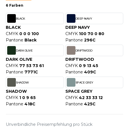
WEATSHIRTS
6 Farben
HK
-SHIRTS
BLACK
DEEP NAVY
UST COOL
ASCHE
BLACK
DEEP NAVY
UST HOODS
CMYK
0 0 0 100
CMYK
100 70 0 80
NTERWÄSCHE
Pantone
Black
Pantone
296C
UST T'S
ARNWESTEN
DARK OLIVE
DRIFTWOOD
ESTEN UND JACKEN
DARK OLIVE
DRIFTWOOD
ARLOWSKY
CMYK
77 53 73 61
CMYK
0 9 13 45
INTER
Pantone
7771C
Pantone
409C
ORNTEX
ORKWEAR
SHADOW
SPACE GREY
SHADOW
SPACE GREY
CMYK
1 0 9 65
CMYK
42 33 33 12
ABEL SERIE
Pantone
418C
Pantone
425C
ARKWOOD
Unverbindliche Preisempfehlung pro Stück