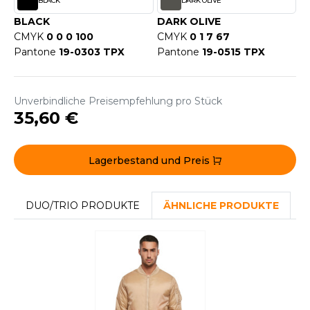
BLACK
DARK OLIVE
WEATSHIRTS
HK
BLACK
DARK OLIVE
-SHIRTS
CMYK
0 0 0 100
CMYK
0 1 7 67
UST COOL
Pantone
19-0303 TPX
Pantone
19-0515 TPX
ASCHE
UST HOODS
NTERWÄSCHE
Unverbindliche Preisempfehlung pro Stück
UST T'S
ARNWESTEN
35,60 €
ESTEN UND JACKEN
ARLOWSKY
Lagerbestand und Preis
INTER
ORNTEX
ORKWEAR
DUO/TRIO PRODUKTE
ÄHNLICHE PRODUKTE
ABEL SERIE
ARKWOOD