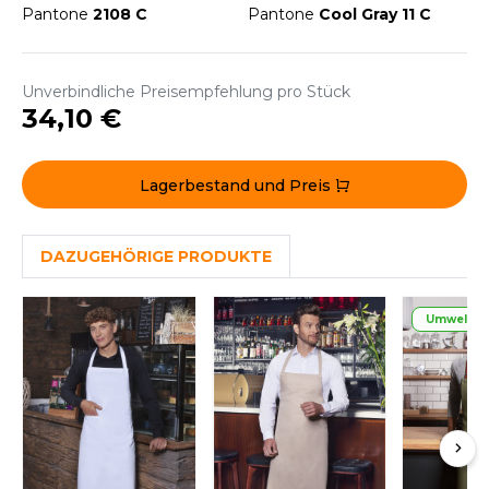
WEATSHIRTS
Pantone
2108 C
Pantone
Cool Gray 11 C
HK
-SHIRTS
UST COOL
ASCHE
Unverbindliche Preisempfehlung pro Stück
34,10 €
UST HOODS
NTERWÄSCHE
UST T'S
ARNWESTEN
Lagerbestand und Preis
ESTEN UND JACKEN
ARLOWSKY
DAZUGEHÖRIGE PRODUKTE
INTER
ORNTEX
ORKWEAR
Umweltfre
ABEL SERIE
ARKWOOD