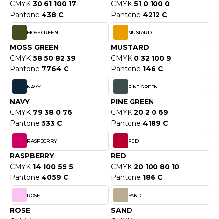
CMYK
30 61 100 17
CMYK
51 0 100 0
ACRON
Pantone
438 C
Pantone
4212 C
ANTIS
MOSS GREEN
MUSTARD
UMBLES
MOSS GREEN
MUSTARD
CMYK
58 50 82 39
CMYK
0 32 100 9
Pantone
7764 C
Pantone
146 C
EUTRAL
NAVY
PINE GREEN
NAVY
PINE GREEN
EW GEN
CMYK
79 38 0 76
CMYK
20 2 0 69
EW MORNING STUDIOS
Pantone
533 C
Pantone
4189 C
RASPBERRY
RED
RASPBERRY
RED
AREDES SEGURIDAD
CMYK
14 100 59 5
CMYK
20 100 80 10
Pantone
4059 C
Pantone
186 C
ARKS
ROSE
SAND
EN DUICK
ROSE
SAND