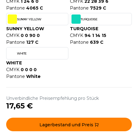
ROMODORO
CMYK
1 24 6 0
CMYK
22 28 39 6
Pantone
4065 C
Pantone
7529 C
SUNNY YELLOW
TURQUOISE
UADRA
SUNNY YELLOW
TURQUOISE
CMYK
0 0 90 0
CMYK
94 1 14 15
Pantone
127 C
Pantone
639 C
EFERENCE TEXTILE
WHITE
EGATTA
WHITE
CMYK
0 0 0 0
ESULT
Pantone
White
ICA LEWIS
USSELL ATHLETIC®
Unverbindliche Preisempfehlung pro Stück
17,65 €
USSELL ATHLETIC® COLLECTION
Lagerbestand und Preis
ANS ETIQUETTE