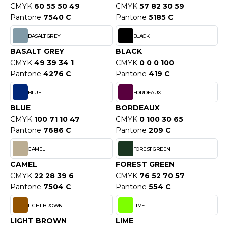
WEATSHIRTS
CMYK
60 55 50 49
CMYK
57 82 30 59
HK
Pantone
7540 C
Pantone
5185 C
-SHIRTS
UST COOL
BASALT GREY
BLACK
ASCHE
BASALT GREY
BLACK
UST HOODS
NTERWÄSCHE
CMYK
49 39 34 1
CMYK
0 0 0 100
Pantone
4276 C
Pantone
419 C
UST T'S
ARNWESTEN
BLUE
BORDEAUX
ESTEN UND JACKEN
BLUE
BORDEAUX
ARLOWSKY
CMYK
100 71 10 47
CMYK
0 100 30 65
INTER
Pantone
7686 C
Pantone
209 C
ORNTEX
ORKWEAR
CAMEL
FOREST GREEN
CAMEL
FOREST GREEN
ABEL SERIE
CMYK
22 28 39 6
CMYK
76 52 70 57
Pantone
7504 C
Pantone
554 C
ARKWOOD
LIGHT BROWN
LIME
LIGHT BROWN
LIME