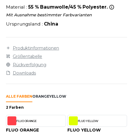
LEXFIT
ÜTZEN
Material :
55 % Baumwolle/45 % Polyester.
CHREINER
RONT ROW
O LABEL / TEAR AWAY
Mit Ausnahme bestimmter Farbvarianten
PORT
Ursprungsland :
China
RUIT OF THE LOOM
OLOSHIRT
IEFBAU
RUIT OF THE LOOM VINTAGE
ULLOVER
ELLNESS
Produktinformationen
ECYCELT
Größentabelle
ILDAN
CHLAFANZÜGE
Rückverfolgung
Downloads
CHUHE
ENBURY
CHÜRZEN
EROCK
ALLE FARBEN
ORANGE
YELLOW
ICHERHEITSKLEIDUNG HIVIZ
2 Farben
OFTSHELL
ACK&JONES
FLUO ORANGE
FLUO YELLOW
PORTSWEAR
ACK&JONES - BLANKS
FLUO ORANGE
FLUO YELLOW