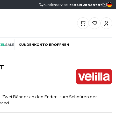
Kundenservice: :
+49 391 28 92 97 97
KEL
SALE
KUNDENKONTO ERÖFFNEN
T
ÖKO-VERANTWORTLICH
SPORTSWEAR
SF CLOTHING
PROMOTION
SWEATSHIRTS
SO DENIM
e. Zwei Bänder an den Enden, zum Schnüren der
SCHREINER
T-SHIRTS
SPIRO
band.
SPORT
TASCHE
SPLASHMACS
TIEFBAU
UNTERWÄSCHE