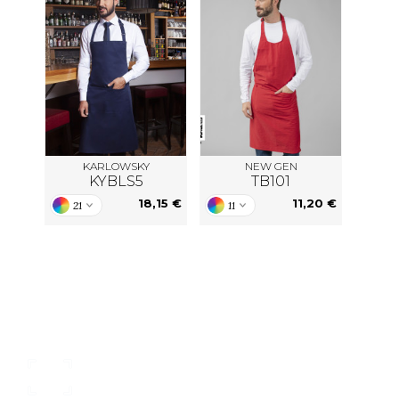
KARLOWSKY
NEW GEN
KYBLS5
TB101
18,15 €
11,20 €
21
11