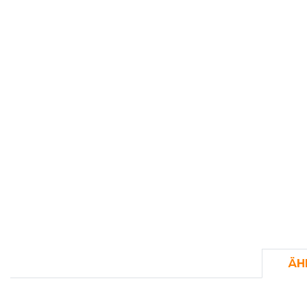
FLEXFIT
M
FRONT ROW
MACRON
ÄH