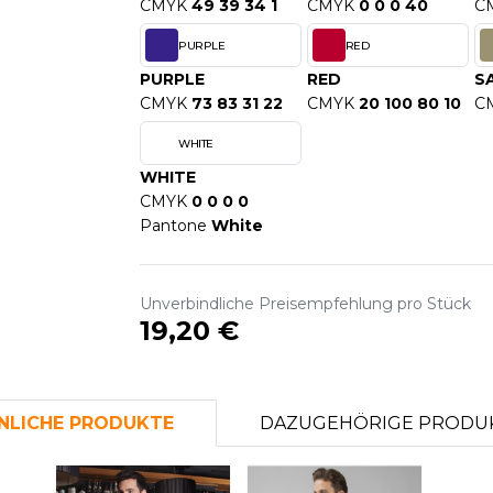
CMYK
49 39 34 1
CMYK
0 0 0 40
C
S
PURPLE
RED
SANS ETIQUETTE
PURPLE
RED
S
CMYK
73 83 31 22
CMYK
20 100 80 10
C
WHITE
WHITE
CMYK
0 0 0 0
Pantone
White
Unverbindliche Preisempfehlung pro Stück
19,20 €
NLICHE PRODUKTE
DAZUGEHÖRIGE PRODU