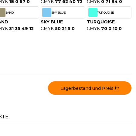
MYK
18 0 67 0
CMYK
77 62 40 72
CMYK
0 71 94 0
SAND
SKY BLUE
TURQUOISE
AND
SKY BLUE
TURQUOISE
MYK
31 35 49 12
CMYK
50 21 5 0
CMYK
70 0 10 0
Lagerbestand und Preis
KTE