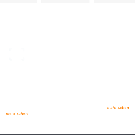
nsere Kataloge
individueller Kunden
rkatalog oder zum Download:
neue Lieferanten, neuer Se
n Sie hier unsere Kataloge
Möglichkeiten
amtkatalog, Influence)
mehr sehen
mehr sehen