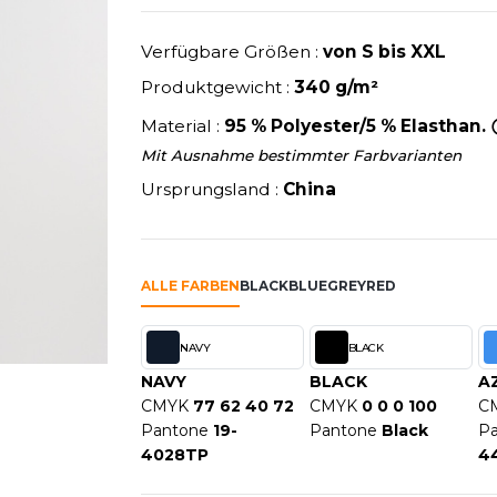
U
NEW GEN
MODE
SCHLAFANZÜGE
EWERBE
Y
NEW MORNING STUDIOS
Verfügbare Größen :
von S bis XXL
SCHUHE
P
Produktgewicht :
340 g/m²
SCHÜRZEN
PAREDES SEGURIDAD
SICHERHEITSKLEIDUNG HI
Material :
95 % Polyester/5 % Elasthan.
NES
PARKS
RE PRODUKTE
SOFTSHELL
Mit Ausnahme bestimmter Farbvarianten
ES - BLANKS
PEN DUICK
Ursprungsland :
China
PROMODORO
OL
Q
ODS
QUADRA
ALLE FARBEN
BLACK
BLUE
GREY
RED
R
REFERENCE TEXTILE
NAVY
BLACK
SKY
REGATTA
NAVY
BLACK
A
X
RESULT
CMYK
77 62 40 72
CMYK
0 0 0 100
C
RICA LEWIS
Pantone
19-
Pantone
Black
P
RIE
RUSSELL ATHLETIC®
4028TP
4
OD
RUSSELL ATHLETIC® COLL