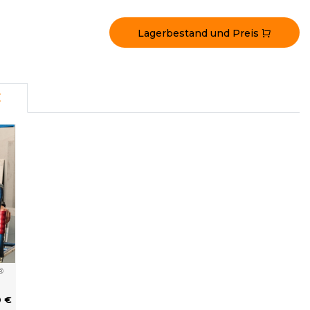
Lagerbestand und Preis
E
®
0 €