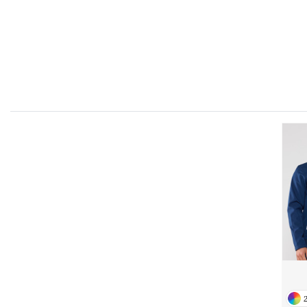
FLEXFIT
M
FRONT ROW
MACRON