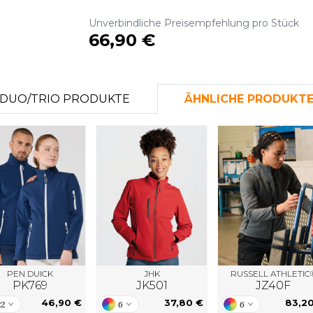
S
Unverbindliche Preisempfehlung pro Stück
SANS ETIQUETTE
66,90 €
DUO/TRIO PRODUKTE
ÄHNLICHE PRODUKT
PEN DUICK
JHK
RUSSELL ATHLETIC
PK769
JK501
JZ40F
46,90 €
37,80 €
83,2
22
6
6