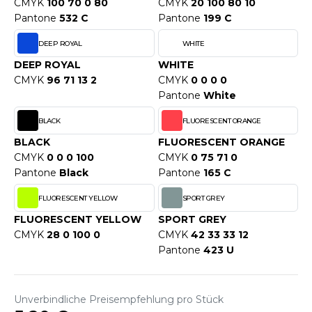
WEATSHIRTS
CMYK
100 70 0 80
CMYK
20 100 80 10
Pantone
532 C
Pantone
199 C
HK
-SHIRTS
DEEP ROYAL
WHITE
UST COOL
ASCHE
DEEP ROYAL
WHITE
UST HOODS
CMYK
96 71 13 2
CMYK
0 0 0 0
NTERWÄSCHE
Pantone
White
UST T'S
ARNWESTEN
BLACK
FLUORESCENT ORANGE
ESTEN UND JACKEN
BLACK
FLUORESCENT ORANGE
ARLOWSKY
CMYK
0 0 0 100
CMYK
0 75 71 0
INTER
Pantone
Black
Pantone
165 C
ORNTEX
ORKWEAR
FLUORESCENT YELLOW
SPORT GREY
FLUORESCENT YELLOW
SPORT GREY
CMYK
28 0 100 0
CMYK
42 33 33 12
ABEL SERIE
Pantone
423 U
ARKWOOD
Unverbindliche Preisempfehlung pro Stück