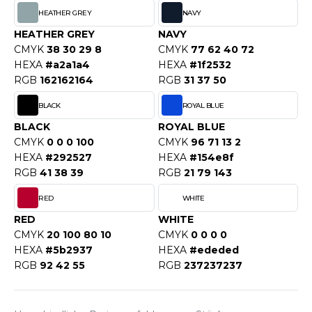
WEATSHIRTS
HEATHER GREY
NAVY
HK
-SHIRTS
HEATHER GREY
NAVY
UST COOL
CMYK
38 30 29 8
CMYK
77 62 40 72
ASCHE
HEXA
#a2a1a4
HEXA
#1f2532
UST HOODS
RGB
162162164
RGB
31 37 50
NTERWÄSCHE
UST T'S
BLACK
ROYAL BLUE
ARNWESTEN
BLACK
ROYAL BLUE
ESTEN UND JACKEN
CMYK
0 0 0 100
CMYK
96 71 13 2
ARLOWSKY
HEXA
#292527
HEXA
#154e8f
INTER
RGB
41 38 39
RGB
21 79 143
ORNTEX
ORKWEAR
RED
WHITE
RED
WHITE
CMYK
20 100 80 10
CMYK
0 0 0 0
ABEL SERIE
HEXA
#5b2937
HEXA
#ededed
RGB
92 42 55
RGB
237237237
ARKWOOD