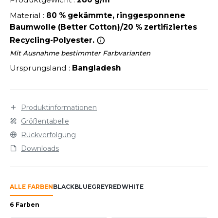
LEXFIT
ÜTZEN
Material :
80 % gekämmte, ringgesponnene
CHREINER
RONT ROW
O LABEL / TEAR AWAY
Baumwolle (Better Cotton)/20 % zertifiziertes
PORT
RUIT OF THE LOOM
Recycling-Polyester.
OLOSHIRT
Mit Ausnahme bestimmter Farbvarianten
IEFBAU
RUIT OF THE LOOM VINTAGE
ULLOVER
Ursprungsland :
Bangladesh
ELLNESS
ECYCELT
ILDAN
CHLAFANZÜGE
Produktinformationen
Größentabelle
CHUHE
ENBURY
Rückverfolgung
CHÜRZEN
Downloads
EROCK
ICHERHEITSKLEIDUNG HIVIZ
OFTSHELL
ALLE FARBEN
BLACK
BLUE
GREY
RED
WHITE
ACK&JONES
PORTSWEAR
6 Farben
ACK&JONES - BLANKS