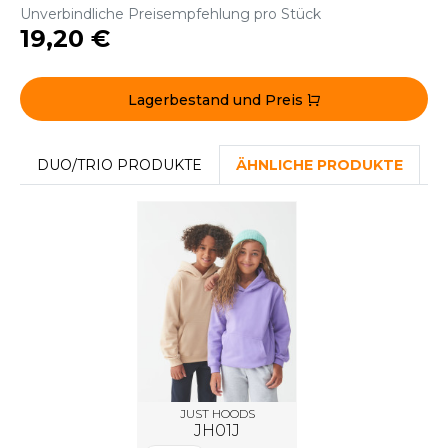
ROMODORO
Unverbindliche Preisempfehlung pro Stück
19,20 €
UADRA
Lagerbestand und Preis
EFERENCE TEXTILE
DUO/TRIO PRODUKTE
ÄHNLICHE PRODUKTE
D
EGATTA
ESULT
ICA LEWIS
USSELL ATHLETIC®
USSELL ATHLETIC® COLLECTION
JUST HOODS
JH01J
ANS ETIQUETTE