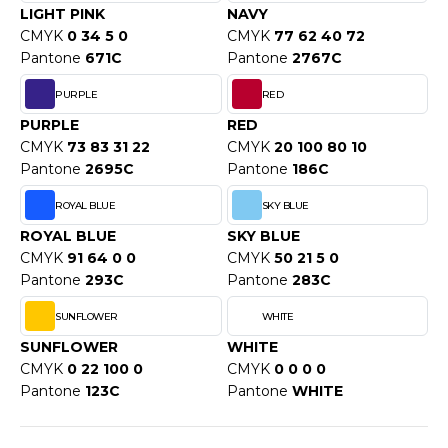
ACRON
LIGHT PINK
NAVY
CMYK
0 34 5 0
CMYK
77 62 40 72
ANTIS
Pantone
671C
Pantone
2767C
UMBLES
PURPLE
RED
PURPLE
RED
CMYK
73 83 31 22
CMYK
20 100 80 10
Pantone
2695C
Pantone
186C
EUTRAL
ROYAL BLUE
SKY BLUE
EW GEN
ROYAL BLUE
SKY BLUE
EW MORNING STUDIOS
CMYK
91 64 0 0
CMYK
50 21 5 0
Pantone
293C
Pantone
283C
SUNFLOWER
WHITE
AREDES SEGURIDAD
SUNFLOWER
WHITE
ARKS
CMYK
0 22 100 0
CMYK
0 0 0 0
Pantone
123C
Pantone
WHITE
EN DUICK