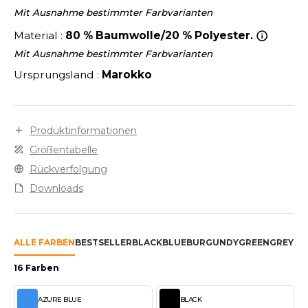
LEXFIT
ÜTZEN
Mit Ausnahme bestimmter Farbvarianten
CHREINER
RONT ROW
Material :
80 % Baumwolle/20 % Polyester.
O LABEL / TEAR AWAY
PORT
Mit Ausnahme bestimmter Farbvarianten
RUIT OF THE LOOM
OLOSHIRT
Ursprungsland :
Marokko
IEFBAU
RUIT OF THE LOOM VINTAGE
ULLOVER
ELLNESS
ECYCELT
Produktinformationen
ILDAN
CHLAFANZÜGE
Größentabelle
Rückverfolgung
CHUHE
Downloads
ENBURY
CHÜRZEN
EROCK
ICHERHEITSKLEIDUNG HIVIZ
ALLE FARBEN
BESTSELLER
BLACK
BLUE
BURGUNDY
GREEN
GREY
PI
OFTSHELL
16 Farben
ACK&JONES
PORTSWEAR
ACK&JONES - BLANKS
AZURE BLUE
BLACK