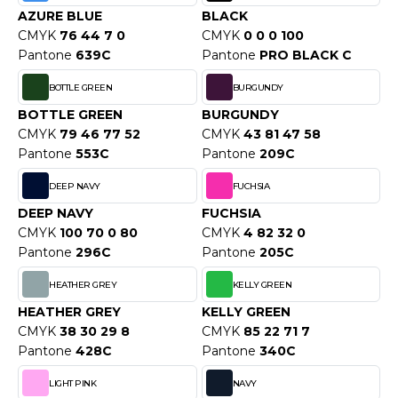
WEATSHIRTS
AZURE BLUE
BLACK
HK
CMYK
76 44 7 0
CMYK
0 0 0 100
-SHIRTS
Pantone
639C
Pantone
PRO BLACK C
UST COOL
ASCHE
BOTTLE GREEN
BURGUNDY
UST HOODS
NTERWÄSCHE
BOTTLE GREEN
BURGUNDY
UST T'S
CMYK
79 46 77 52
CMYK
43 81 47 58
ARNWESTEN
Pantone
553C
Pantone
209C
ESTEN UND JACKEN
DEEP NAVY
FUCHSIA
ARLOWSKY
DEEP NAVY
FUCHSIA
INTER
CMYK
100 70 0 80
CMYK
4 82 32 0
ORNTEX
ORKWEAR
Pantone
296C
Pantone
205C
HEATHER GREY
KELLY GREEN
ABEL SERIE
HEATHER GREY
KELLY GREEN
CMYK
38 30 29 8
CMYK
85 22 71 7
ARKWOOD
Pantone
428C
Pantone
340C
LIGHT PINK
NAVY