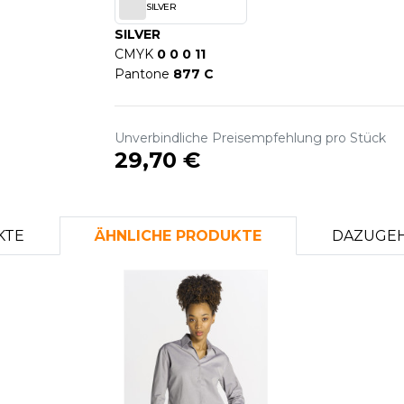
SILVER
S
SILVER
SANS ETIQUETTE
CMYK
0 0 0 11
Pantone
877 C
Unverbindliche Preisempfehlung pro Stück
29,70 €
KTE
ÄHNLICHE PRODUKTE
DAZUGEH