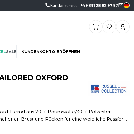
Kundenservice: :
+49 391 28 92 97 97
KEL
SALE
KUNDENKONTO ERÖFFNEN
TAILORED OXFORD
ÖKO-VERANTWORTLICH
SPORTSWEAR
SF CLOTHING
PROMOTION
SWEATSHIRTS
SO DENIM
SCHREINER
T-SHIRTS
SPIRO
näher an Brust und Rücken für eine weibliche Passform.
SPORT
TASCHE
SPLASHMACS
eln.
TIEFBAU
UNTERWÄSCHE