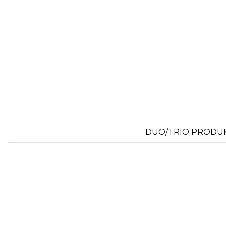
FLEXFIT
M
FRONT ROW
MACRON
DUO/TRIO PRODU