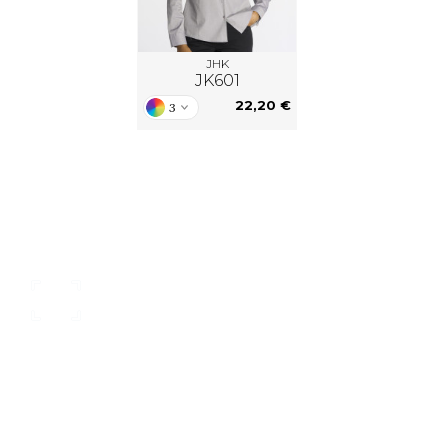
JHK
JK601
22,20 €
3
nsere Kataloge
individueller Kunden
rkatalog oder zum Download:
neue Lieferanten, neuer Se
n Sie hier unsere Kataloge
Möglichkeiten