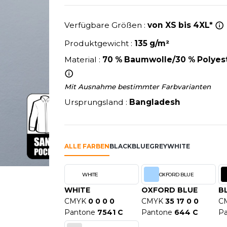
U
NEW GEN
MODE
SCHLAFANZÜGE
EWERBE
Y
NEW MORNING STUDIOS
Verfügbare Größen :
von XS bis 4XL*
SCHUHE
P
SCHÜRZEN
Produktgewicht :
135 g/m²
PAREDES SEGURIDAD
SICHERHEITSKLEIDUNG HI
Material :
70 % Baumwolle/30 % Polyes
NES
PARKS
RE PRODUKTE
SOFTSHELL
ES - BLANKS
PEN DUICK
Mit Ausnahme bestimmter Farbvarianten
PROMODORO
Ursprungsland :
Bangladesh
OL
Q
ODS
QUADRA
R
ALLE FARBEN
BLACK
BLUE
GREY
WHITE
REFERENCE TEXTILE
SKY
REGATTA
WHITE
OXFORD BLUE
X
RESULT
WHITE
OXFORD BLUE
B
RICA LEWIS
CMYK
0 0 0 0
CMYK
35 17 0 0
C
RIE
RUSSELL ATHLETIC®
Pantone
7541 C
Pantone
644 C
P
OD
RUSSELL ATHLETIC® COLL