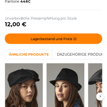
WEATSHIRTS
Pantone
446C
HK
-SHIRTS
UST COOL
Unverbindliche Preisempfehlung pro Stück
ASCHE
12,00 €
UST HOODS
NTERWÄSCHE
UST T'S
ARNWESTEN
Lagerbestand und Preis
ESTEN UND JACKEN
ARLOWSKY
ÄHNLICHE PRODUKTE
DAZUGEHÖRIGE PRODUKT
INTER
ORNTEX
ORKWEAR
ABEL SERIE
ARKWOOD