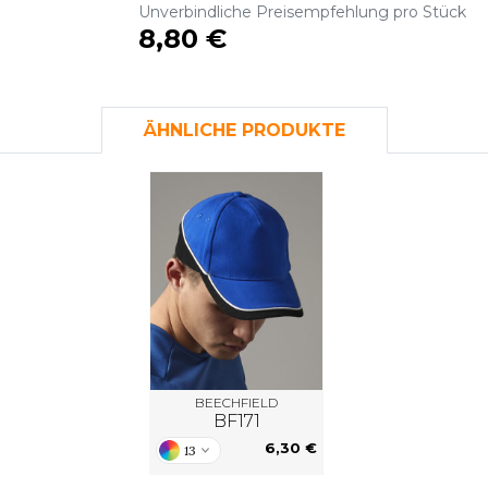
Unverbindliche Preisempfehlung pro Stück
S
8,80 €
SANS ETIQUETTE
ÄHNLICHE PRODUKTE
BEECHFIELD
BF171
6,30 €
13