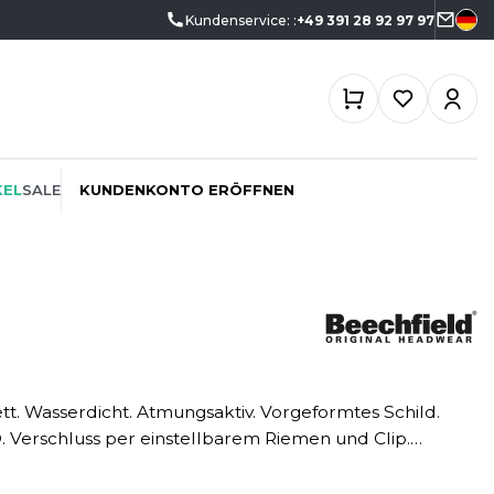
Kundenservice: :
+49 391 28 92 97 97
KEL
SALE
KUNDENKONTO ERÖFFNEN
ÖKO-VERANTWORTLICH
SPORTSWEAR
SF CLOTHING
PROMOTION
SWEATSHIRTS
SO DENIM
SCHREINER
T-SHIRTS
SPIRO
 Verschluss per einstellbarem Riemen und Clip.
SPORT
TASCHE
SPLASHMACS
e besteht aus recyceltem Polyethylen, einem
TIEFBAU
ial.
UNTERWÄSCHE