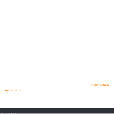
nsere Kataloge
individueller Kunden
rkatalog oder zum Download:
neue Lieferanten, neuer Se
n Sie hier unsere Kataloge
Möglichkeiten
amtkatalog, Influence)
mehr sehen
mehr sehen