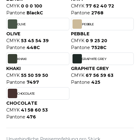
WEATSHIRTS
CMYK
0 0 0 100
CMYK
77 62 40 72
HK
Pantone
BlackC
Pantone
2768
-SHIRTS
UST COOL
OLIVE
PEBBLE
ASCHE
UST HOODS
OLIVE
PEBBLE
NTERWÄSCHE
CMYK
53 45 54 39
CMYK
0 9 25 20
UST T'S
Pantone
448C
Pantone
7528C
ARNWESTEN
KHAKI
GRAPHITE GREY
ESTEN UND JACKEN
KHAKI
GRAPHITE GREY
ARLOWSKY
CMYK
55 50 59 50
CMYK
67 56 59 63
INTER
Pantone
7497
Pantone
425
ORNTEX
ORKWEAR
CHOCOLATE
CHOCOLATE
ABEL SERIE
CMYK
41 58 60 53
Pantone
476
ARKWOOD
Unverbindliche Preisempfehlung pro Stück