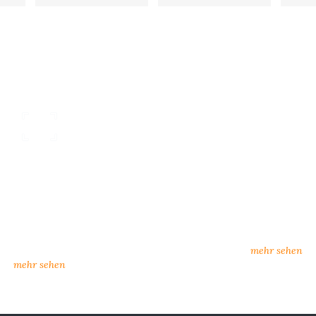
nsere Kataloge
individueller Kunden
rkatalog oder zum Download:
neue Lieferanten, neuer Se
n Sie hier unsere Kataloge
Möglichkeiten
amtkatalog, Influence)
mehr sehen
mehr sehen