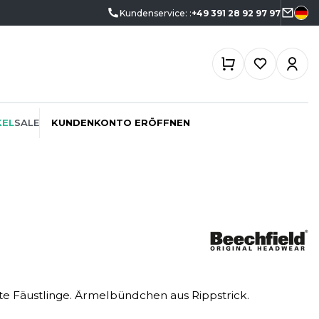
Kundenservice: :
+49 391 28 92 97 97
KEL
SALE
KUNDENKONTO ERÖFFNEN
ÖKO-VERANTWORTLICH
SPORTSWEAR
SF CLOTHING
PROMOTION
SWEATSHIRTS
SO DENIM
SCHREINER
T-SHIRTS
SPIRO
kte Fäustlinge. Ärmelbündchen aus Rippstrick.
SPORT
TASCHE
SPLASHMACS
TIEFBAU
UNTERWÄSCHE