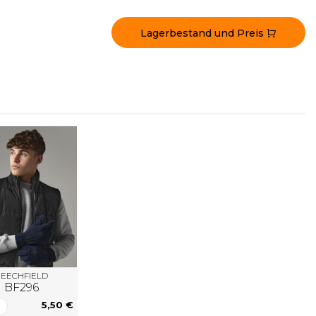
Lagerbestand und Preis
EECHFIELD
BF296
5,50 €