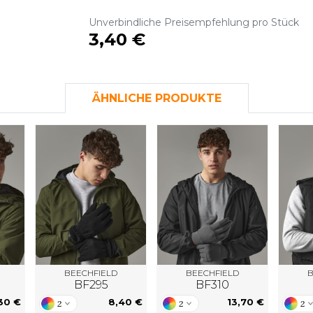
S
Unverbindliche Preisempfehlung pro Stück
SANS ETIQUETTE
3,40 €
ÄHNLICHE PRODUKTE
BEECHFIELD
BEECHFIELD
B
BF295
BF310
30 €
8,40 €
13,70 €
2
2
2