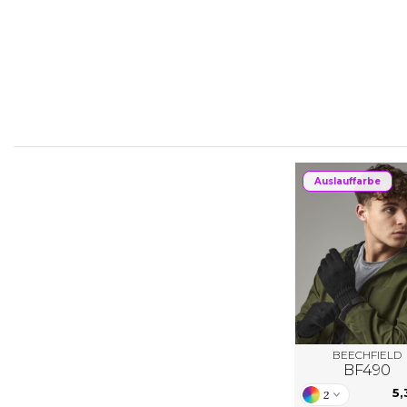
FLEXFIT
M
FRONT ROW
MACRON
Auslauffarbe
BEECHFIELD
BF490
5,
2