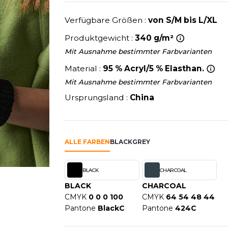
U
NEW GEN
MODE
SCHLAFANZÜGE
EWERBE
Y
NEW MORNING STUDIOS
Verfügbare Größen :
von S/M bis L/XL
SCHUHE
P
Produktgewicht :
340 g/m²
SCHÜRZEN
PAREDES SEGURIDAD
Mit Ausnahme bestimmter Farbvarianten
SICHERHEITSKLEIDUNG HI
NES
PARKS
Material :
95 % Acryl/5 % Elasthan.
RE PRODUKTE
SOFTSHELL
ES - BLANKS
PEN DUICK
Mit Ausnahme bestimmter Farbvarianten
PROMODORO
Ursprungsland :
China
OL
Q
ODS
QUADRA
R
ALLE FARBEN
BLACK
GREY
REFERENCE TEXTILE
SKY
REGATTA
BLACK
CHARCOAL
X
RESULT
BLACK
CHARCOAL
RICA LEWIS
CMYK
0 0 0 100
CMYK
64 54 48 44
RIE
RUSSELL ATHLETIC®
Pantone
BlackC
Pantone
424C
OD
RUSSELL ATHLETIC® COLL