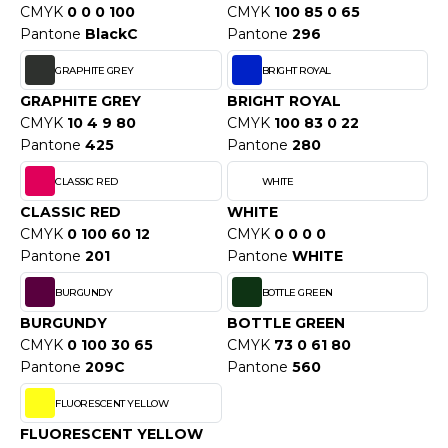
WEATSHIRTS
CMYK
0 0 0 100
CMYK
100 85 0 65
HK
Pantone
BlackC
Pantone
296
-SHIRTS
UST COOL
GRAPHITE GREY
BRIGHT ROYAL
ASCHE
GRAPHITE GREY
BRIGHT ROYAL
UST HOODS
NTERWÄSCHE
CMYK
10 4 9 80
CMYK
100 83 0 22
Pantone
425
Pantone
280
UST T'S
ARNWESTEN
CLASSIC RED
WHITE
ESTEN UND JACKEN
CLASSIC RED
WHITE
ARLOWSKY
CMYK
0 100 60 12
CMYK
0 0 0 0
INTER
Pantone
201
Pantone
WHITE
ORNTEX
ORKWEAR
BURGUNDY
BOTTLE GREEN
BURGUNDY
BOTTLE GREEN
ABEL SERIE
CMYK
0 100 30 65
CMYK
73 0 61 80
Pantone
209C
Pantone
560
ARKWOOD
FLUORESCENT YELLOW
FLUORESCENT YELLOW