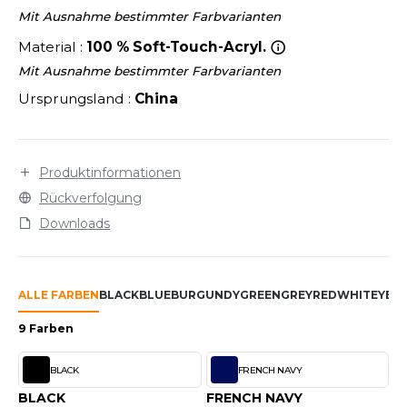
LEXFIT
ÜTZEN
Mit Ausnahme bestimmter Farbvarianten
CHREINER
RONT ROW
Material :
100 % Soft-Touch-Acryl.
O LABEL / TEAR AWAY
PORT
Mit Ausnahme bestimmter Farbvarianten
RUIT OF THE LOOM
OLOSHIRT
Ursprungsland :
China
IEFBAU
RUIT OF THE LOOM VINTAGE
ULLOVER
ELLNESS
ECYCELT
Produktinformationen
ILDAN
CHLAFANZÜGE
Rückverfolgung
Downloads
CHUHE
ENBURY
CHÜRZEN
EROCK
ALLE FARBEN
BLACK
BLUE
BURGUNDY
GREEN
GREY
RED
WHITE
YEL
ICHERHEITSKLEIDUNG HIVIZ
9 Farben
OFTSHELL
ACK&JONES
BLACK
FRENCH NAVY
PORTSWEAR
ACK&JONES - BLANKS
BLACK
FRENCH NAVY