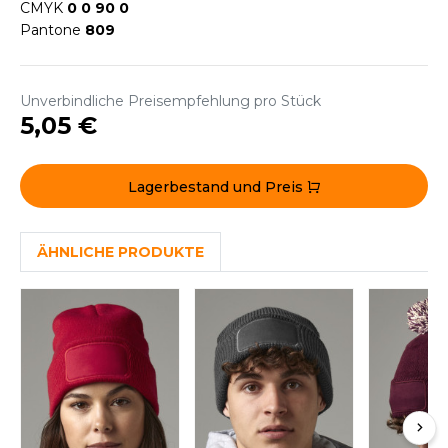
CMYK
0 0 90 0
ACRON
Pantone
809
ANTIS
UMBLES
Unverbindliche Preisempfehlung pro Stück
5,05 €
EUTRAL
Lagerbestand und Preis
EW GEN
EW MORNING STUDIOS
ÄHNLICHE PRODUKTE
AREDES SEGURIDAD
ARKS
EN DUICK