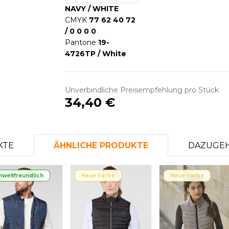
NAVY / WHITE
CMYK
77 62 40 72
/ 0 0 0 0
Pantone
19-
4726TP / White
Unverbindliche Preisempfehlung pro Stück
34,40 €
KTE
ÄHNLICHE PRODUKTE
DAZUGEH
weltfreundlich
Neue Farbe
Neue Farbe