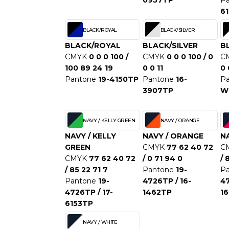
0957TP
P
S
6
SANS ETIQUETTE
BLACK/ROYAL
BLACK/SILVER
BLACK/ROYAL
BLACK/SILVER
B
CMYK
0 0 0 100 /
CMYK
0 0 0 100 / 0
C
100 89 24 19
0 0 11
0 
Pantone
19-4150TP
Pantone
16-
P
3907TP
W
NAVY / KELLY GREEN
NAVY / ORANGE
NAVY / KELLY
NAVY / ORANGE
NA
GREEN
CMYK
77 62 40 72
C
CMYK
77 62 40 72
/ 0 71 94 0
/ 
/ 85 22 71 7
Pantone
19-
P
Pantone
19-
4726TP / 16-
47
4726TP / 17-
1462TP
1
6153TP
NAVY / WHITE