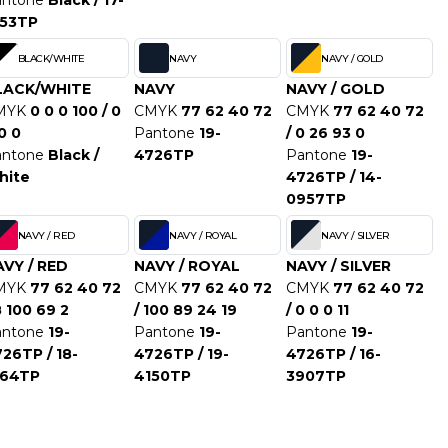
antone
Black / 17-
153TP
BLACK/WHITE
NAVY
NAVY / GOLD
LACK/WHITE
NAVY
NAVY / GOLD
MYK
0 0 0 100 / 0
CMYK
77 62 40 72
CMYK
77 62 40 72
0 0
Pantone
19-
/ 0 26 93 0
antone
Black /
4726TP
Pantone
19-
hite
4726TP / 14-
0957TP
NAVY / RED
NAVY / ROYAL
NAVY / SILVER
VY / RED
NAVY / ROYAL
NAVY / SILVER
MYK
77 62 40 72
CMYK
77 62 40 72
CMYK
77 62 40 72
8 100 69 2
/ 100 89 24 19
/ 0 0 0 11
antone
19-
Pantone
19-
Pantone
19-
26TP / 18-
4726TP / 19-
4726TP / 16-
664TP
4150TP
3907TP