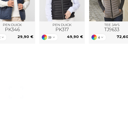
PEN DUICK
PEN DUICK
TEE JAYS
PK346
PK317
TJ9633
29,90 €
49,90 €
72,6
2
19
4
nsere Kataloge
individueller Kunden