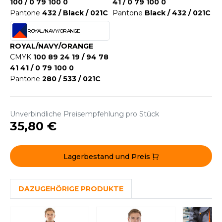
WEATSHIRTS
100 / 0 79 100 0
41 / 0 79 100 0
Pantone
432 / Black / 021C
Pantone
Black / 432 / 021C
HK
-SHIRTS
ROYAL/NAVY/ORANGE
UST COOL
ASCHE
ROYAL/NAVY/ORANGE
UST HOODS
CMYK
100 89 24 19 / 94 78
NTERWÄSCHE
41 41 / 0 79 100 0
UST T'S
Pantone
280 / 533 / 021C
ARNWESTEN
ESTEN UND JACKEN
ARLOWSKY
Unverbindliche Preisempfehlung pro Stück
INTER
35,80 €
ORNTEX
ORKWEAR
Lagerbestand und Preis
ABEL SERIE
DAZUGEHÖRIGE PRODUKTE
ARKWOOD