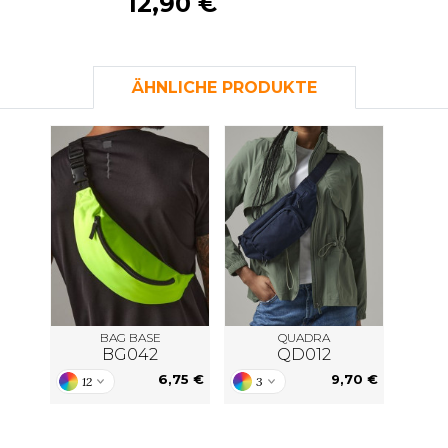
12,90 €
S
SANS ETIQUETTE
ÄHNLICHE PRODUKTE
BAG BASE
QUADRA
BG042
QD012
6,75 €
9,70 €
12
3