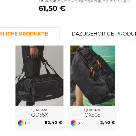
Unverbindliche Preisempfehlung pro Stück
S
61,50 €
SANS ETIQUETTE
NLICHE PRODUKTE
DAZUGEHÖRIGE PRODU
QUADRA
QUADRA
QD55X
QX505
52,40 €
2,40 €
1
6