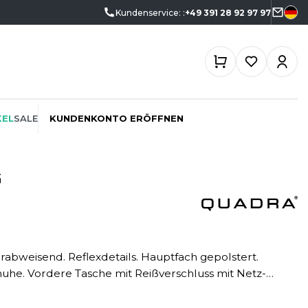
Kundenservice: :
+49 391 28 92 97 97
KEL
SALE
KUNDENKONTO ERÖFFNEN
G
ÖKO-VERANTWORTLICH
SPORTSWEAR
SF CLOTHING
PROMOTION
SWEATSHIRTS
SO DENIM
SCHREINER
T-SHIRTS
SPIRO
huhe. Vordere Tasche mit Reißverschluss mit Netz-
SPORT
TASCHE
SPLASHMACS
 der Hand oder als Rucksack getragen werden.
TIEFBAU
 Reißverschluss, Vorhängeschloss kann benutzt werden
UNTERWÄSCHE