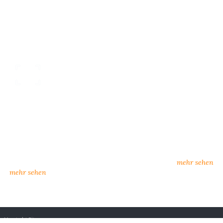
nsere Kataloge
individueller Kunden
rkatalog oder zum Download:
neue Lieferanten, neuer Se
n Sie hier unsere Kataloge
Möglichkeiten
amtkatalog, Influence)
mehr sehen
mehr sehen
ns
Kontakt
Sitemap