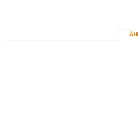
FLEXFIT
M
FRONT ROW
MACRON
ÄH