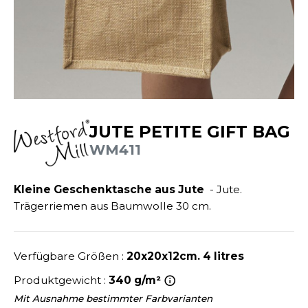
ANDHABUNG
UILD YOUR BRAND
INKAUSFTASCHEN
MEDIATHEK
EIMWERKER
LEECEJACKE
NACHHALTIGE ARTIKEL
OCHBAU
LUBCLASS
ROTTIERWÄSCHE
OTELGEWERBE
RAGHOPPERS
SALE
ASTRO/MEDIZIN/BEAUTY
LEMPNER
AUSWÄSCHE
JUTE PETITE GIFT BAG
KUNDENKONTO ERÖFFNEN
OMMUNIKATION
COLOGIE
WM411
EMDEN/BLUSEN
OGISTIK
STEX
OSE
Kleine Geschenktasche aus Jute
- Jute.
ALEREI
T SI ON L'APPELAIT FRANCIS
APPE
Trägerriemen aus Baumwolle 30 cm.
ETALLBAU
XCD BY PROMODORO
ATALOG
ODE
Verfügbare Größen :
20x20x12cm. 4 litres
INDER
KO-VERANTWORTLICH
Produktgewicht :
340 g/m²
INDEN HALES
ODULARE PRODUKTE
Mit Ausnahme bestimmter Farbvarianten
ROMOTION