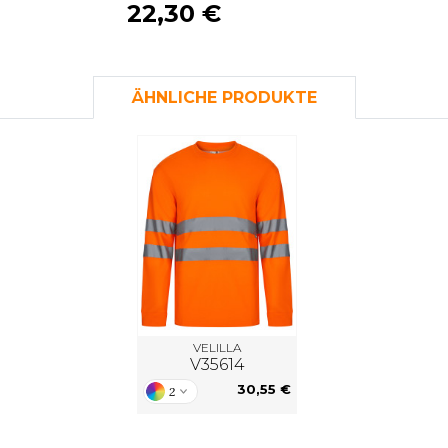
22,30 €
S
SANS ETIQUETTE
ÄHNLICHE PRODUKTE
VELILLA
V35614
30,55 €
2