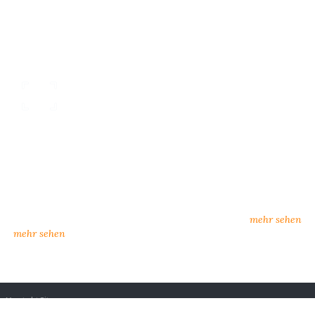
nsere Kataloge
individueller Kunden
rkatalog oder zum Download:
neue Lieferanten, neuer Se
n Sie hier unsere Kataloge
Möglichkeiten
amtkatalog, Influence)
mehr sehen
mehr sehen
ns
Kontakt
Sitemap