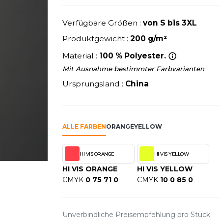
U
NEW GEN
MODE
SCHLAFANZÜGE
EWERBE
Y
NEW MORNING STUDIOS
Verfügbare Größen :
von S bis 3XL
SCHUHE
P
Produktgewicht :
200 g/m²
SCHÜRZEN
PAREDES SEGURIDAD
SICHERHEITSKLEIDUNG HI
Material :
100 % Polyester.
NES
PARKS
RE PRODUKTE
SOFTSHELL
Mit Ausnahme bestimmter Farbvarianten
ES - BLANKS
PEN DUICK
Ursprungsland :
China
PROMODORO
OL
Q
ODS
QUADRA
ALLE FARBEN
ORANGE
YELLOW
R
REFERENCE TEXTILE
HI VIS ORANGE
HI VIS YELLOW
SKY
REGATTA
HI VIS ORANGE
HI VIS YELLOW
X
RESULT
CMYK
0 75 71 0
CMYK
10 0 85 0
RICA LEWIS
RIE
RUSSELL ATHLETIC®
OD
RUSSELL ATHLETIC® COLL
Unverbindliche Preisempfehlung pro Stück