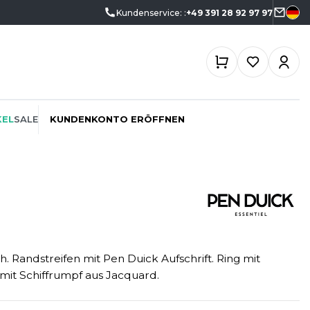
Kundenservice: :
+49 391 28 92 97 97
KEL
SALE
KUNDENKONTO ERÖFFNEN
ÖKO-VERANTWORTLICH
SPORTSWEAR
SF CLOTHING
PROMOTION
SWEATSHIRTS
SO DENIM
 Randstreifen mit Pen Duick Aufschrift. Ring mit
SCHREINER
T-SHIRTS
SPIRO
t mit Schiffrumpf aus Jacquard.
SPORT
TASCHE
SPLASHMACS
TIEFBAU
UNTERWÄSCHE