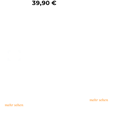
39,90 €
S
SANS ETIQUETTE
nsere Kataloge
individueller Kunden
rkatalog oder zum Download:
neue Lieferanten, neuer Se
n Sie hier unsere Kataloge
Möglichkeiten
amtkatalog, Influence)
mehr sehen
mehr sehen