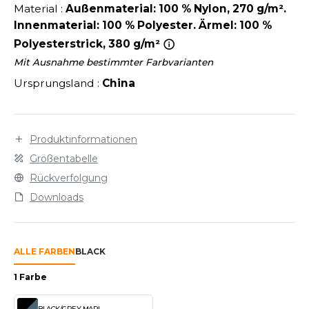
LEXFIT
ÜTZEN
Material :
Außenmaterial: 100 % Nylon, 270 g/m².
CHREINER
Innenmaterial: 100 % Polyester. Ärmel: 100 %
RONT ROW
O LABEL / TEAR AWAY
Polyesterstrick, 380 g/m²
PORT
RUIT OF THE LOOM
OLOSHIRT
Mit Ausnahme bestimmter Farbvarianten
IEFBAU
Ursprungsland :
China
RUIT OF THE LOOM VINTAGE
ULLOVER
ELLNESS
ECYCELT
ILDAN
Produktinformationen
CHLAFANZÜGE
Größentabelle
CHUHE
Rückverfolgung
ENBURY
Downloads
CHÜRZEN
EROCK
ICHERHEITSKLEIDUNG HIVIZ
ALLE FARBEN
BLACK
OFTSHELL
ACK&JONES
1 Farbe
PORTSWEAR
ACK&JONES - BLANKS
BLACK/GREY MARL